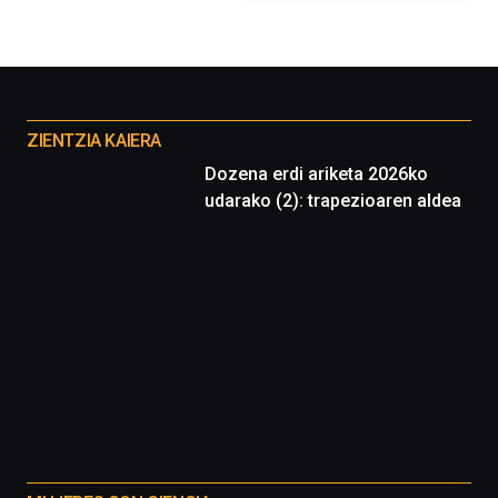
organizada
por
la
Cátedra…
Otros
proyectos
ZIENTZIA KAIERA
Dozena erdi ariketa 2026ko
udarako (2): trapezioaren aldea