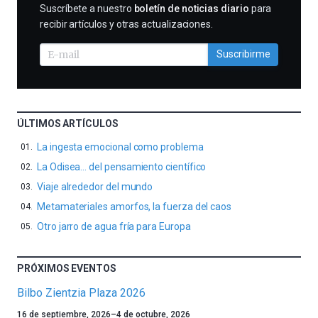
SUSCRIBIRME
Suscríbete a nuestro
boletín de noticias diario
para
recibir artículos y otras actualizaciones.
Suscribirme
ÚLTIMOS ARTÍCULOS
La ingesta emocional como problema
La Odisea… del pensamiento científico
Viaje alrededor del mundo
Metamateriales amorfos, la fuerza del caos
Otro jarro de agua fría para Europa
PRÓXIMOS EVENTOS
Bilbo Zientzia Plaza 2026
Un
16 de septiembre, 2026
–
4 de octubre, 2026