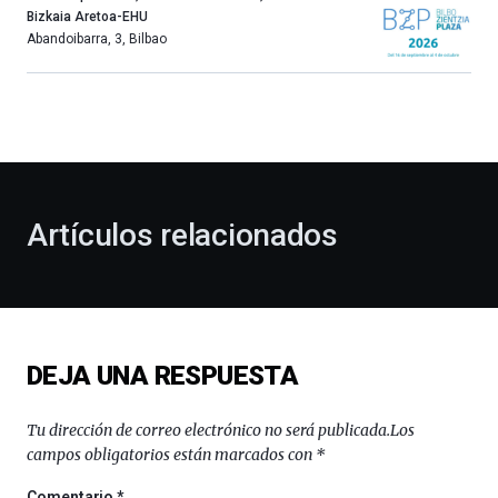
año
Bizkaia Aretoa-EHU
más,
Abandoibarra, 3
,
Bilbao
Bilbao
dará
la
bienvenida
al
otoño
con
la
Artículos relacionados
celebración
de
la
novena
edición
de
DEJA UNA RESPUESTA
Bilbo
Zientzia
Plaza
Tu dirección de correo electrónico no será publicada.
Los
(BZP),
campos obligatorios están marcados con
*
un
festival
Comentario
*