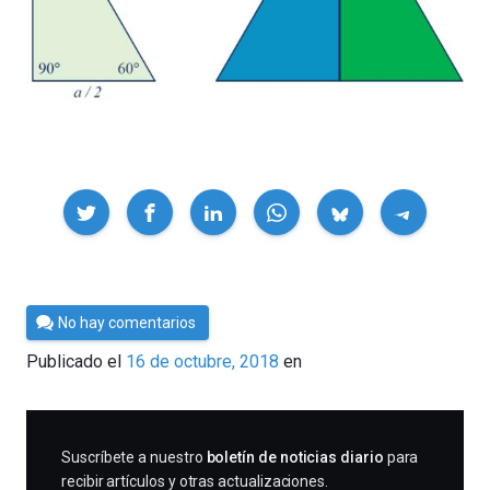
Compartir
Por
No hay comentarios
César
Publicado el
16 de octubre, 2018
en
Tomé
SUSCRIBIRME
Suscríbete a nuestro
boletín de noticias diario
para
recibir artículos y otras actualizaciones.