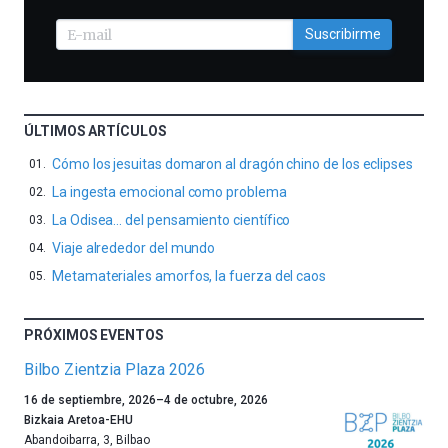
Suscribirme
ÚLTIMOS ARTÍCULOS
Cómo los jesuitas domaron al dragón chino de los eclipses
La ingesta emocional como problema
La Odisea… del pensamiento científico
Viaje alrededor del mundo
Metamateriales amorfos, la fuerza del caos
PRÓXIMOS EVENTOS
Bilbo Zientzia Plaza 2026
Un
16 de septiembre, 2026
–
4 de octubre, 2026
año
Bizkaia Aretoa-EHU
más,
Abandoibarra, 3
,
Bilbao