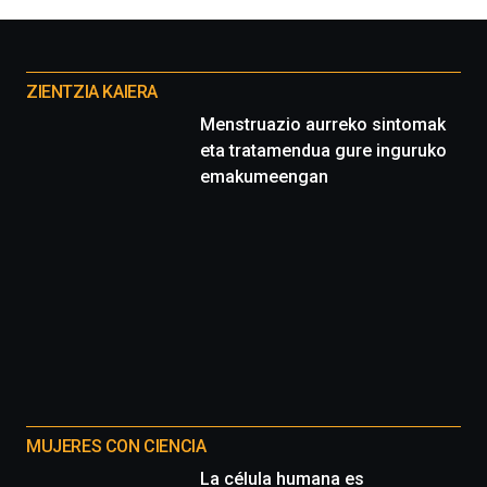
la
Cátedra…
Otros
proyectos
ZIENTZIA KAIERA
Menstruazio aurreko sintomak
eta tratamendua gure inguruko
emakumeengan
MUJERES CON CIENCIA
La célula humana es