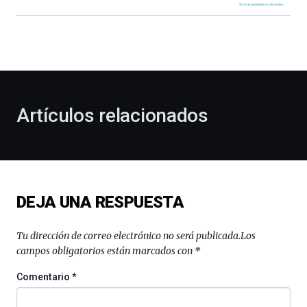
Bilbao
dará
la
bienvenida
al
otoño
con
la
Artículos relacionados
celebración
de
la
novena
edición
de
DEJA UNA RESPUESTA
Bilbo
Zientzia
Plaza
Tu dirección de correo electrónico no será publicada.
Los
(BZP),
campos obligatorios están marcados con
*
un
festival
Comentario
*
que
llenará