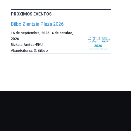
PRÓXIMOS EVENTOS
Bilbo Zientzia Plaza 2026
Un
16 de septiembre, 2026
–
4 de octubre,
año
2026
más,
Bizkaia Aretoa-EHU
Bilbao
Abandoibarra, 3
,
Bilbao
dará
la
bienvenida
al
otoño
con
la
celebración
de
la
novena
edición
de