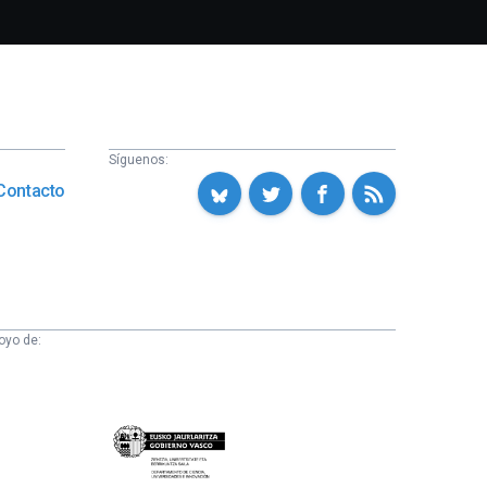
Síguenos:
Contacto
oyo de:
Eusko
Jaurlaritza