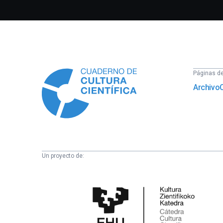
Información
Páginas del
Archivo
Un proyecto de:
Cátedra
de
Cultura
Científica
de