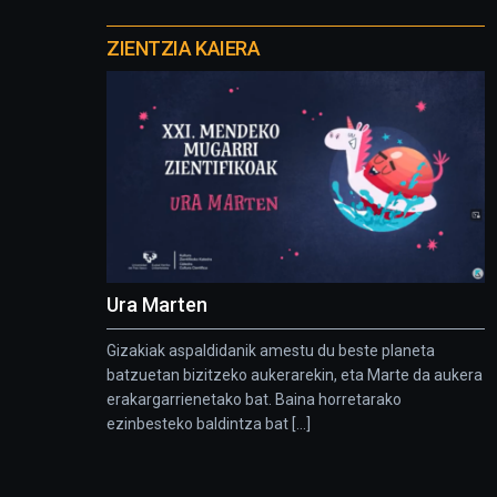
Otros
proyectos
ZIENTZIA KAIERA
Ura Marten
Gizakiak aspaldidanik amestu du beste planeta
batzuetan bizitzeko aukerarekin, eta Marte da aukera
erakargarrienetako bat. Baina horretarako
ezinbesteko baldintza bat [...]