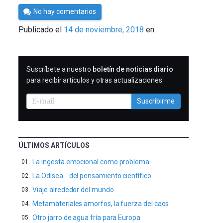
Por
No hay comentarios
César
Publicado el
14 de noviembre, 2018
en
Tomé
SUSCRIBIRME
Suscríbete a nuestro
boletín de noticias diario
para recibir artículos y otras actualizaciones.
Suscribirme
ÚLTIMOS ARTÍCULOS
La ingesta emocional como problema
La Odisea… del pensamiento científico
Viaje alrededor del mundo
Metamateriales amorfos, la fuerza del caos
Otro jarro de agua fría para Europa