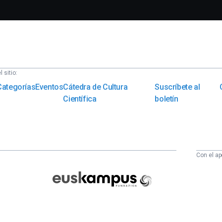
 sitio:
Categorías
Eventos
Cátedra de Cultura
Suscríbete al
Científica
boletín
Con el ap
Euskampus
Fundazioa