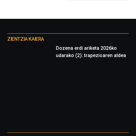
organizada
por
la
Cátedra…
Otros
proyectos
ZIENTZIA KAIERA
Dozena erdi ariketa 2026ko
udarako (2): trapezioaren aldea