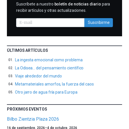
SUSCRIBIRME
Suscríbete a nuestro
boletín de noticias diario
para
recibir artículos y otras actualizaciones.
Suscribirme
ÚLTIMOS ARTÍCULOS
La ingesta emocional como problema
La Odisea… del pensamiento científico
Viaje alrededor del mundo
Metamateriales amorfos, la fuerza del caos
Otro jarro de agua fría para Europa
PRÓXIMOS EVENTOS
Bilbo Zientzia Plaza 2026
Un
16 de septiembre, 2026
–
4 de octubre, 2026