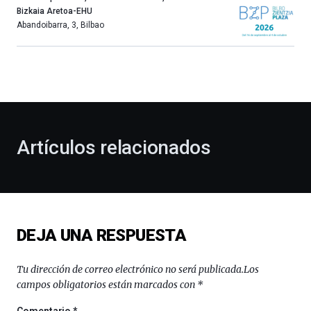
año
Bizkaia Aretoa-EHU
más,
Abandoibarra, 3
,
Bilbao
Bilbao
dará
la
bienvenida
al
otoño
con
la
Artículos relacionados
celebración
de
la
novena
edición
de
DEJA UNA RESPUESTA
Bilbo
Zientzia
Plaza
Tu dirección de correo electrónico no será publicada.
Los
(BZP),
campos obligatorios están marcados con
*
un
festival