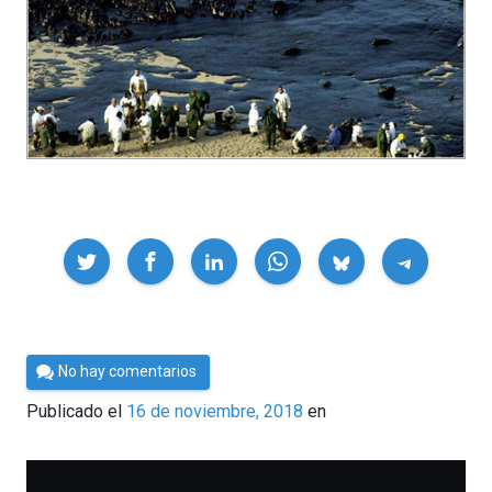
Compartir
Por
No hay comentarios
César
Publicado el
16 de noviembre, 2018
en
Tomé