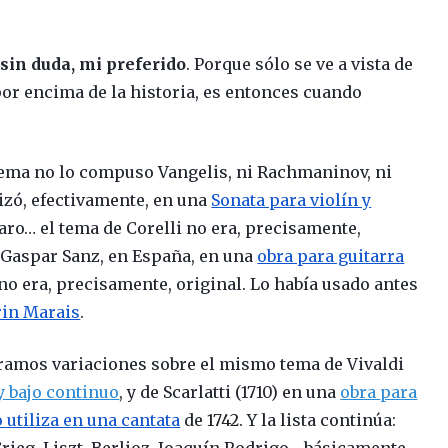
 sin duda, mi preferido
. Porque sólo se ve a vista de
por encima de la historia, es entonces cuando
ema no lo compuso Vangelis, ni Rachmaninov, ni
lizó, efectivamente, en una
Sonata para violín y
ro… el tema de Corelli no era, precisamente,
do Gaspar Sanz, en España, en una
obra para guitarra
 no era, precisamente, original. Lo había usado antes
in Marais
.
tramos variaciones sobre el mismo tema de Vivaldi
y bajo continu
o
, y de Scarlatti (1710) en una
obra
para
o utiliza en una cantata
de
1742
. Y la lista continúa:
 Grieg, Liszt, Berlioz, Joaquín Rodrigo… básicamente,