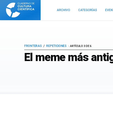
Cuaderno
de
ARCHIVO
CATEGORÍAS
EVE
Cultura
Científica
FRONTERAS
REPETICIONES
ARTÍCULO 3 DE 6
El meme más antigu