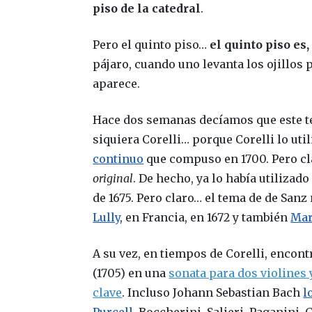
piso de la catedral
.
Pero el quinto piso…
el quinto piso es,
pájaro, cuando uno levanta los ojillos 
aparece.
Hace dos semanas decíamos que este t
siquiera Corelli… porque Corelli lo uti
continuo
que compuso en 1700. Pero cla
original
. De hecho, ya lo había utiliza
de 1675. Pero claro… el tema de de Sanz
Lully
, en Francia, en 1672 y también
Mar
A su vez, en tiempos de Corelli, encon
(1705) en una
sonata para dos violines 
clave
.
Incluso Johann Sebastian Bach
l
Purcell
, Boccherini, Salieri, Paganini,