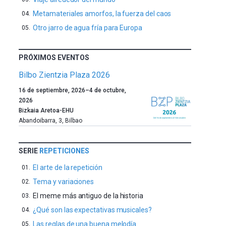
Metamateriales amorfos, la fuerza del caos
Otro jarro de agua fría para Europa
PRÓXIMOS EVENTOS
Bilbo Zientzia Plaza 2026
Un
16 de septiembre, 2026
–
4 de octubre,
año
2026
más,
Bizkaia Aretoa-EHU
Bilbao
Abandoibarra, 3
,
Bilbao
dará
la
bienvenida
SERIE
REPETICIONES
al
El arte de la repetición
otoño
con
Tema y variaciones
la
El meme más antiguo de la historia
celebración
¿Qué son las expectativas musicales?
de
la
Las reglas de una buena melodía