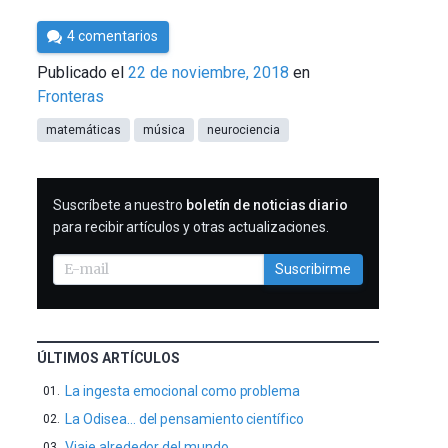
Por
4 comentarios
César
Publicado el
22 de noviembre, 2018
en
Tomé
Fronteras
matemáticas
música
neurociencia
SUSCRIBIRME
Suscríbete a nuestro
boletín de noticias diario
para recibir artículos y otras actualizaciones.
Suscribirme
ÚLTIMOS ARTÍCULOS
La ingesta emocional como problema
La Odisea… del pensamiento científico
Viaje alrededor del mundo