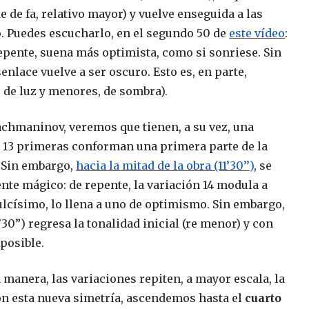
 de fa, relativo mayor) y vuelve enseguida a las
o. Puedes escucharlo, en el segundo 50 de
este vídeo
:
repente, suena más optimista, como si sonriese. Sin
nlace vuelve a ser oscuro. Esto es, en parte,
 de luz y menores, de sombra).
chmaninov, veremos que tienen, a su vez, una
as 13 primeras conforman una primera parte de la
. Sin embargo,
hacia la mitad de la obra (11’30’’)
, se
te mágico: de repente, la variación 14 modula a
lcísimo, lo llena a uno de optimismo. Sin embargo,
’30”) regresa la tonalidad inicial (re menor) y con
 posible.
 manera, las variaciones repiten, a mayor escala, la
on esta nueva simetría, ascendemos hasta el
cuarto