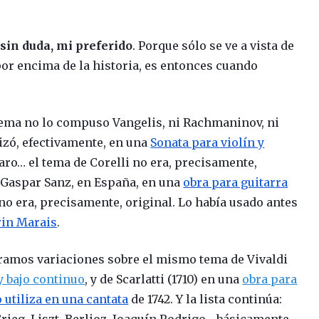
 sin duda, mi preferido
. Porque sólo se ve a vista de
por encima de la historia, es entonces cuando
ema no lo compuso Vangelis, ni Rachmaninov, ni
lizó, efectivamente, en una
Sonata para violín y
ro… el tema de Corelli no era, precisamente,
do Gaspar Sanz, en España, en una
obra para guitarra
 no era, precisamente, original. Lo había usado antes
in Marais
.
tramos variaciones sobre el mismo tema de Vivaldi
y bajo continu
o
, y de Scarlatti (1710) en una
obra
para
o utiliza en una cantata
de
1742
. Y la lista continúa:
 Grieg, Liszt, Berlioz, Joaquín Rodrigo… básicamente,