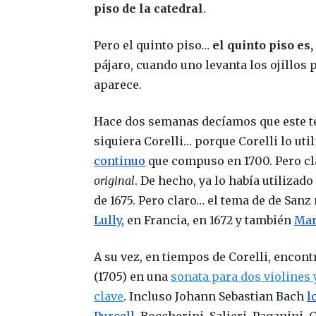
piso de la catedral
.
Pero el quinto piso…
el quinto piso es,
pájaro, cuando uno levanta los ojillos 
aparece.
Hace dos semanas decíamos que este t
siquiera Corelli… porque Corelli lo uti
continuo
que compuso en 1700. Pero cla
original
. De hecho, ya lo había utiliza
de 1675. Pero claro… el tema de de Sanz
Lully
, en Francia, en 1672 y también
Mar
A su vez, en tiempos de Corelli, encon
(1705) en una
sonata para dos violines 
clave
.
Incluso Johann Sebastian Bach
l
Purcell
, Boccherini, Salieri, Paganini,