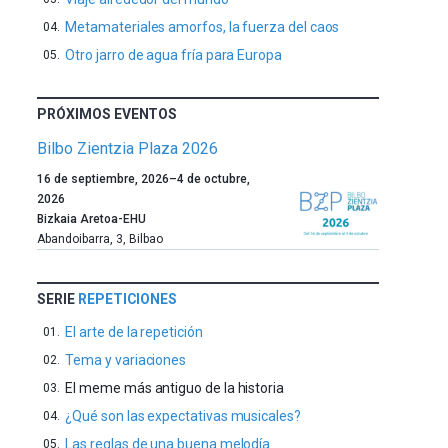
Metamateriales amorfos, la fuerza del caos
Otro jarro de agua fría para Europa
PRÓXIMOS EVENTOS
Bilbo Zientzia Plaza 2026
Un
16 de septiembre, 2026
–
4 de octubre,
año
2026
más,
Bizkaia Aretoa-EHU
Bilbao
Abandoibarra, 3
,
Bilbao
dará
la
bienvenida
SERIE
REPETICIONES
al
El arte de la repetición
otoño
con
Tema y variaciones
la
El meme más antiguo de la historia
celebración
¿Qué son las expectativas musicales?
de
la
Las reglas de una buena melodía