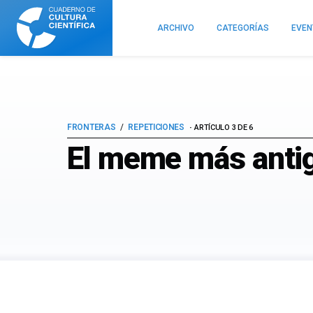
Cuaderno
de
ARCHIVO
CATEGORÍAS
EVE
Cultura
Científica
FRONTERAS
REPETICIONES
ARTÍCULO 3 DE 6
El meme más antigu