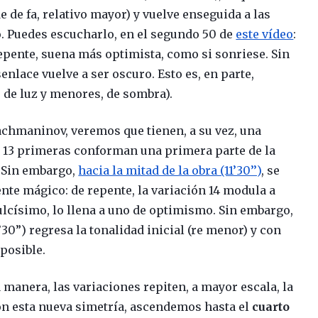
 de fa, relativo mayor) y vuelve enseguida a las
o. Puedes escucharlo, en el segundo 50 de
este vídeo
:
repente, suena más optimista, como si sonriese. Sin
nlace vuelve a ser oscuro. Esto es, en parte,
 de luz y menores, de sombra).
chmaninov, veremos que tienen, a su vez, una
as 13 primeras conforman una primera parte de la
. Sin embargo,
hacia la mitad de la obra (11’30’’)
, se
te mágico: de repente, la variación 14 modula a
lcísimo, lo llena a uno de optimismo. Sin embargo,
’30”) regresa la tonalidad inicial (re menor) y con
 posible.
 manera, las variaciones repiten, a mayor escala, la
on esta nueva simetría, ascendemos hasta el
cuarto