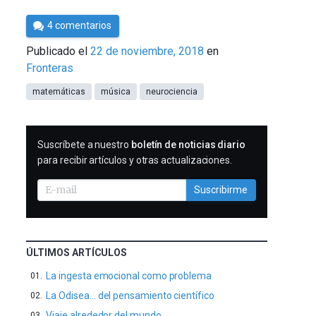
Por
4 comentarios
César
Publicado el
22 de noviembre, 2018
en
Tomé
Fronteras
matemáticas
música
neurociencia
SUSCRIBIRME
Suscríbete a nuestro
boletín de noticias diario
para recibir artículos y otras actualizaciones.
Suscribirme
ÚLTIMOS ARTÍCULOS
La ingesta emocional como problema
La Odisea… del pensamiento científico
Viaje alrededor del mundo