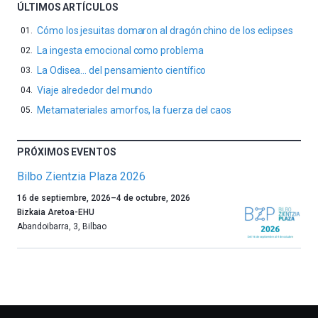
ÚLTIMOS ARTÍCULOS
Cómo los jesuitas domaron al dragón chino de los eclipses
La ingesta emocional como problema
La Odisea… del pensamiento científico
Viaje alrededor del mundo
Metamateriales amorfos, la fuerza del caos
PRÓXIMOS EVENTOS
Bilbo Zientzia Plaza 2026
Un
16 de septiembre, 2026
–
4 de octubre, 2026
año
Bizkaia Aretoa-EHU
más,
Abandoibarra, 3
,
Bilbao
Bilbao
dará
la
bienvenida
al
otoño