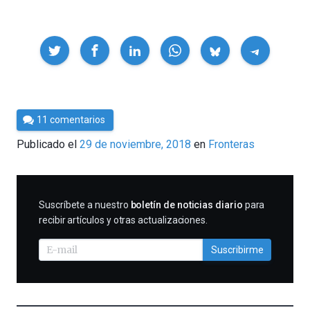
Compartir
Por
11 comentarios
César
Publicado el
29 de noviembre, 2018
en
Fronteras
Tomé
SUSCRIBIRME
Suscríbete a nuestro
boletín de noticias diario
para
recibir artículos y otras actualizaciones.
Suscribirme