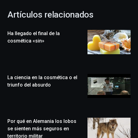
con
la
Artículos relacionados
celebración
de
la
Ha llegado el final de la
novena
edición
cosmética «sin»
de
Bilbo
Zientzia
Plaza
(BZP),
La ciencia en la cosmética o el
un
festival
triunfo del absurdo
que
llenará
la
ciudad
de
monólogos,
Por qué en Alemania los lobos
exposiciones,
se sienten más seguros en
conferencias,
territorio militar