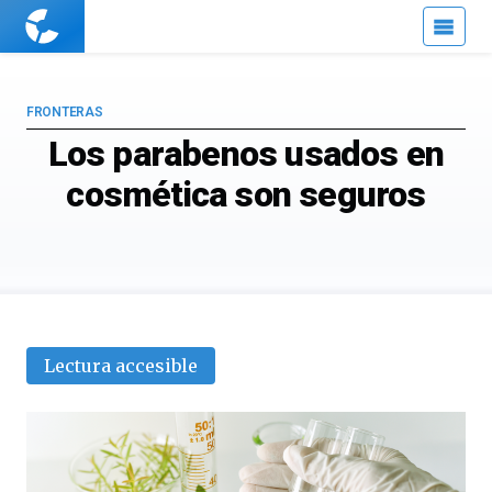
Cuaderno
de
Cultura
Científica
FRONTERAS
Los parabenos usados en
cosmética son seguros
Lectura accesible