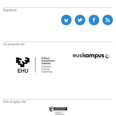
Síguenos:
Un proyecto de:
Cátedra
Euskampus
de
Fundazioa
Cultura
Científica
de
la
UPV/EHU
Con el apoyo de:
Eusko
Jaurlaritza