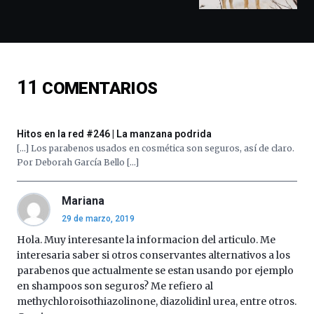
docufórums
y
espectáculos
de
ciencia
del
11
COMENTARIOS
16
de
septiembre
al
Hitos en la red #246 | La manzana podrida
4
[…] Los parabenos usados en cosmética son seguros, así de claro.
de
Por Deborah García Bello […]
octubre.
La
iniciativa,
Mariana
organizada
29 de marzo, 2019
por
Hola. Muy interesante la informacion del articulo. Me
la
Cátedra…
interesaria saber si otros conservantes alternativos a los
parabenos que actualmente se estan usando por ejemplo
en shampoos son seguros? Me refiero al
methychloroisothiazolinone, diazolidinl urea, entre otros.