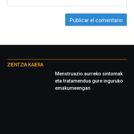
Otros
proyectos
ZIENTZIA KAIERA
Menstruazio aurreko sintomak
eta tratamendua gure inguruko
emakumeengan