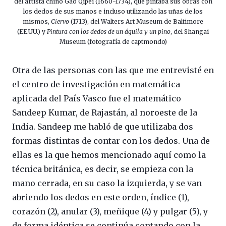
del artista chino Gao Qipei (1660-1734), que pintaba sus obras con
los dedos de sus manos e incluso utilizando las uñas de los
mismos,
Ciervo
(1713), del Walters Art Museum de Baltimore
(EE.UU.) y
Pintura con los dedos de un águila y un pino
, del Shangai
Museum (fotografía de captmondo)
Otra de las personas con las que me entrevisté en
el centro de investigación en matemática
aplicada del País Vasco fue el matemático
Sandeep Kumar, de Rajastán, al noroeste de la
India. Sandeep me habló de que utilizaba dos
formas distintas de contar con los dedos. Una de
ellas es la que hemos mencionado aquí como la
técnica británica, es decir, se empieza con la
mano cerrada, en su caso la izquierda, y se van
abriendo los dedos en este orden, índice (1),
corazón (2), anular (3), meñique (4) y pulgar (5), y
de forma idéntica se continúa contando con la