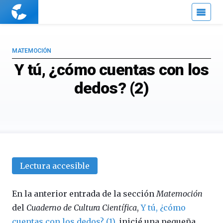
Cuaderno
de
Cultura
Científica
MATEMOCIÓN
Y tú, ¿cómo cuentas con los
dedos? (2)
Lectura accesible
En la anterior entrada de la sección
Matemoción
del
Cuaderno de Cultura Científica
,
Y tú, ¿cómo
cuentas con los dedos? (1)
, inicié una pequeña