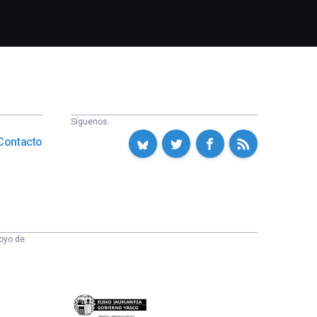
Síguenos:
Contacto
oyo de:
Eusko