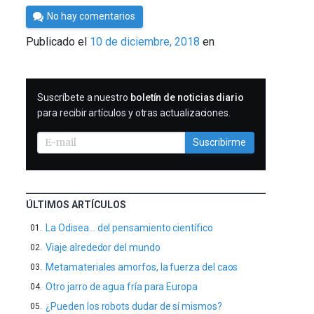
Por
No hay comentarios
César
Publicado el
10 de diciembre, 2018
en
Tomé
SUSCRIBIRME
Suscríbete a nuestro
boletín de noticias diario
para recibir artículos y otras actualizaciones.
Suscribirme
ÚLTIMOS ARTÍCULOS
La Odisea… del pensamiento científico
Viaje alrededor del mundo
Metamateriales amorfos, la fuerza del caos
Otro jarro de agua fría para Europa
¿Pueden los robots dudar de sí mismos?