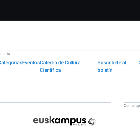
 sitio:
Categorías
Eventos
Cátedra de Cultura
Suscríbete al
Científica
boletín
Con el ap
Euskampus
Fundazioa