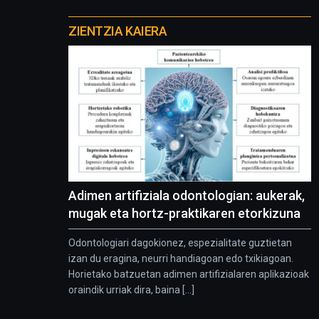
Otros
proyectos
ZIENTZIA KAIERA
Adimen artifiziala odontologian: aukerak,
mugak eta hortz-praktikaren etorkizuna
Odontologiari dagokionez, espezialitate guztietan
izan du eragina, neurri handiagoan edo txikiagoan.
Horietako batzuetan adimen artifizialaren aplikazioak
oraindik urriak dira, baina [...]