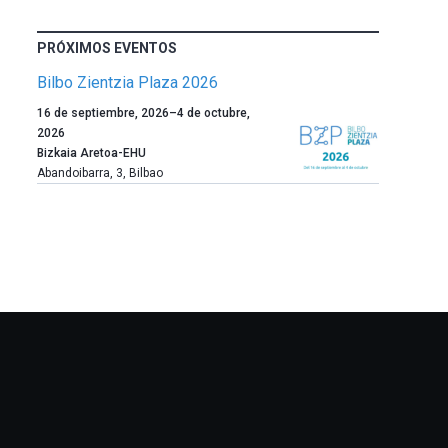
PRÓXIMOS EVENTOS
Bilbo Zientzia Plaza 2026
Un
16 de septiembre, 2026
–
4 de octubre,
año
2026
más,
Bizkaia Aretoa-EHU
Bilbao
Abandoibarra, 3
,
Bilbao
dará
la
bienvenida
al
otoño
con
la
celebración
de
la
novena
edición
de