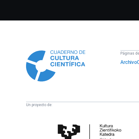
Información
Páginas del
Archivo
Un proyecto de:
Cátedra
de
Cultura
Científica