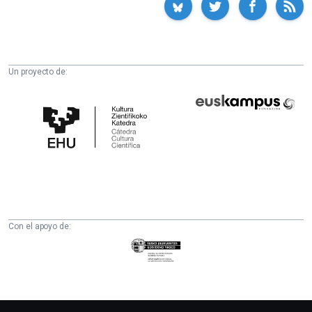
Un proyecto de:
Cátedra
Euskampus
de
Fundazioa
Cultura
Científica
de
la
UPV/EHU
Con el apoyo de:
Eusko
Jaurlaritza
-
Zientzia,