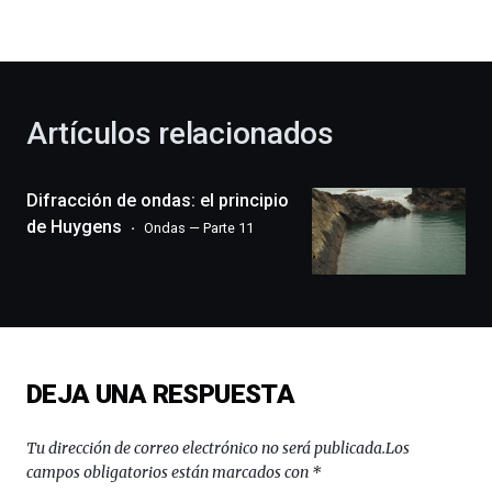
la
bienvenida
al
otoño
con
la
Artículos relacionados
celebración
de
la
Difracción de ondas: el principio
novena
edición
de Huygens
Ondas — Parte 11
de
Bilbo
Zientzia
Plaza
(BZP),
un
festival
DEJA UNA RESPUESTA
que
llenará
la
Tu dirección de correo electrónico no será publicada.
Los
ciudad
campos obligatorios están marcados con
*
de