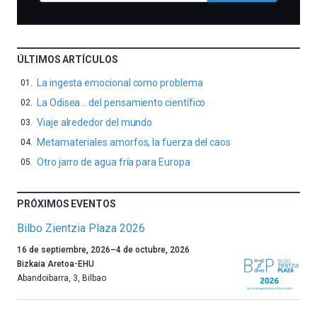
ÚLTIMOS ARTÍCULOS
La ingesta emocional como problema
La Odisea… del pensamiento científico
Viaje alrededor del mundo
Metamateriales amorfos, la fuerza del caos
Otro jarro de agua fría para Europa
PRÓXIMOS EVENTOS
Bilbo Zientzia Plaza 2026
Un
16 de septiembre, 2026
–
4 de octubre, 2026
año
Bizkaia Aretoa-EHU
más,
Abandoibarra, 3
,
Bilbao
Bilbao
dará