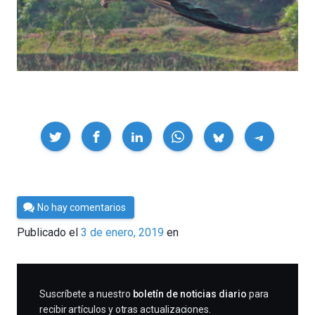
Compartir
Por
No hay comentarios
César
Publicado el
3 de enero, 2019
en
Tomé
SUSCRIBIRME
Suscríbete a nuestro
boletín de noticias diario
para
recibir artículos y otras actualizaciones.