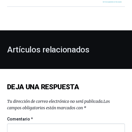
Bilbao
dará
la
bienvenida
al
otoño
con
la
Artículos relacionados
celebración
de
la
novena
edición
de
DEJA UNA RESPUESTA
Bilbo
Zientzia
Plaza
Tu dirección de correo electrónico no será publicada.
Los
(BZP),
campos obligatorios están marcados con
*
un
festival
Comentario
*
que
llenará