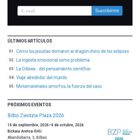
Suscribirme
ÚLTIMOS ARTÍCULOS
Cómo los jesuitas domaron al dragón chino de los eclipses
La ingesta emocional como problema
La Odisea… del pensamiento científico
Viaje alrededor del mundo
Metamateriales amorfos, la fuerza del caos
PRÓXIMOS EVENTOS
Bilbo Zientzia Plaza 2026
Un
16 de septiembre, 2026
–
4 de octubre, 2026
año
Bizkaia Aretoa-EHU
más,
Abandoibarra, 3
,
Bilbao