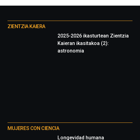
la
Cátedra…
Otros
proyectos
ZIENTZIA KAIERA
2025-2026 ikasturtean Zientzia
Kaieran ikasitakoa (2):
astronomia
MUJERES CON CIENCIA
Longevidad humana