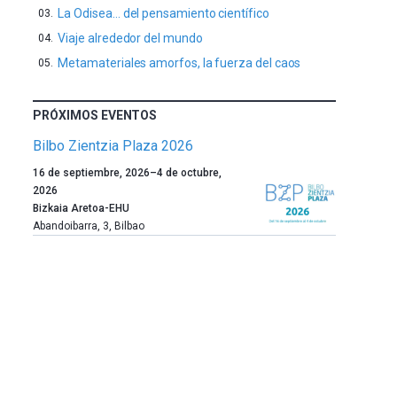
La Odisea… del pensamiento científico
Viaje alrededor del mundo
Metamateriales amorfos, la fuerza del caos
PRÓXIMOS EVENTOS
Bilbo Zientzia Plaza 2026
Un
16 de septiembre, 2026
–
4 de octubre,
año
2026
más,
Bizkaia Aretoa-EHU
Bilbao
Abandoibarra, 3
,
Bilbao
dará
la
bienvenida
al
otoño
con
la
celebración
de