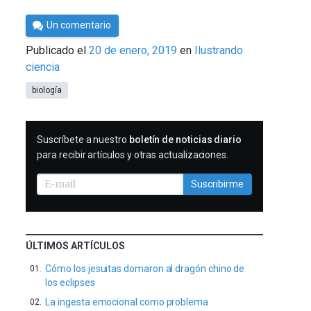
Por
Un comentario
César
Publicado el
20 de enero, 2019
en
Ilustrando
Tomé
ciencia
biología
SUSCRIBIRME
Suscríbete a nuestro
boletín de noticias diario
para recibir artículos y otras actualizaciones.
Suscribirme
ÚLTIMOS ARTÍCULOS
Cómo los jesuitas domaron al dragón chino de
los eclipses
La ingesta emocional como problema