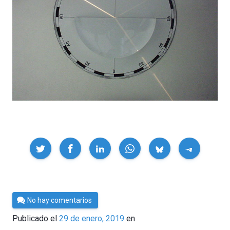
Compartir
Por
No hay comentarios
César
Publicado el
29 de enero, 2019
en
Tomé