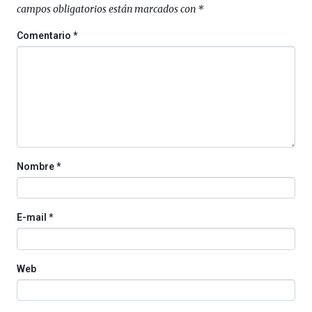
campos obligatorios están marcados con
*
un
festival
Comentario
*
que
llenará
la
ciudad
de
monólogos,
exposiciones,
conferencias,
docufórums
Nombre
*
y
espectáculos
de
ciencia
E-mail
*
del
16
de
septiembre
Web
al
4
de