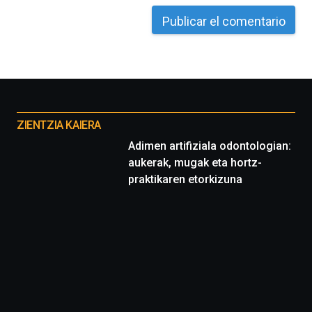
octubre.
La
iniciativa,
organizada
por
la
Cátedra…
Otros
proyectos
ZIENTZIA KAIERA
Adimen artifiziala odontologian:
aukerak, mugak eta hortz-
praktikaren etorkizuna