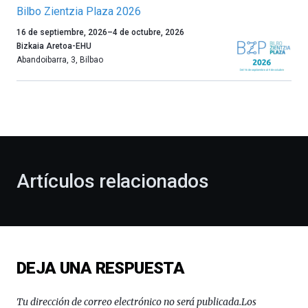
Bilbo Zientzia Plaza 2026
Un
16 de septiembre, 2026
–
4 de octubre, 2026
año
Bizkaia Aretoa-EHU
más,
Abandoibarra, 3
,
Bilbao
Bilbao
dará
la
bienvenida
al
otoño
con
la
Artículos relacionados
celebración
de
la
novena
edición
de
DEJA UNA RESPUESTA
Bilbo
Zientzia
Plaza
Tu dirección de correo electrónico no será publicada.
Los
(BZP),