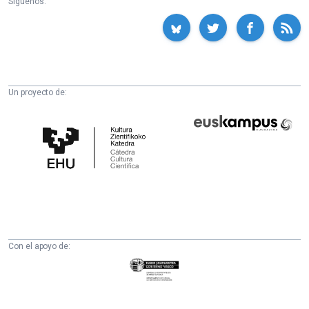
Síguenos:
Un proyecto de:
Cátedra
Euskampus
de
Fundazioa
Cultura
Científica
de
la
UPV/EHU
Con el apoyo de:
Eusko
Jaurlaritza
-