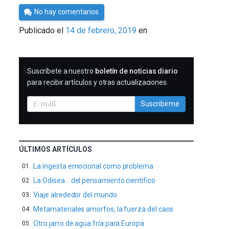
Por
No hay comentarios
César
Publicado el
14 de febrero, 2019
en
Tomé
SUSCRIBIRME
Suscríbete a nuestro
boletín de noticias diario
para recibir artículos y otras actualizaciones.
Suscribirme
ÚLTIMOS ARTÍCULOS
La ingesta emocional como problema
La Odisea… del pensamiento científico
Viaje alrededor del mundo
Metamateriales amorfos, la fuerza del caos
Otro jarro de agua fría para Europa