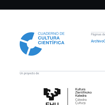
Información
Páginas del
Archivo
Un proyecto de:
Cátedra
de
Cultura
Científica
de