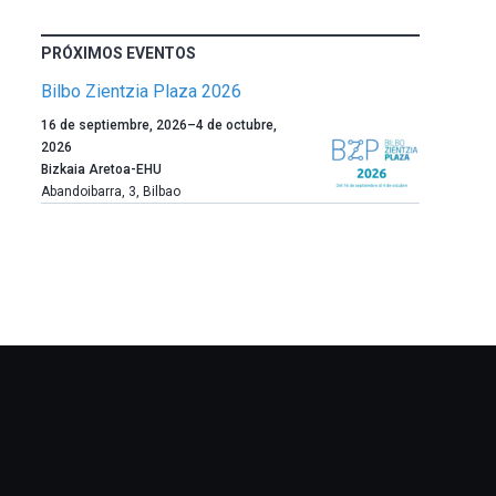
PRÓXIMOS EVENTOS
Bilbo Zientzia Plaza 2026
Un
16 de septiembre, 2026
–
4 de octubre,
año
2026
más,
Bizkaia Aretoa-EHU
Bilbao
Abandoibarra, 3
,
Bilbao
dará
la
bienvenida
al
otoño
con
la
celebración
de
la
novena
edición
de