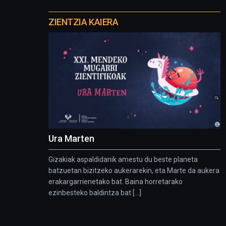
Otros
proyectos
ZIENTZIA KAIERA
Ura Marten
Gizakiak aspaldidanik amestu du beste planeta
batzuetan bizitzeko aukerarekin, eta Marte da aukera
erakargarrienetako bat. Baina horretarako
ezinbesteko baldintza bat [...]