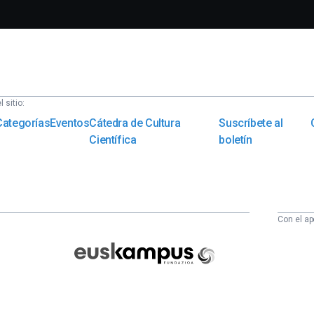
 sitio:
Categorías
Eventos
Cátedra de Cultura
Suscríbete al
Científica
boletín
Con el ap
Euskampus
Fundazioa