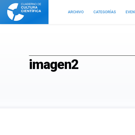
Cuaderno
de
ARCHIVO
CATEGORÍAS
EVE
Cultura
Científica
imagen2