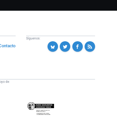
Síguenos:
Contacto
oyo de:
Eusko
Jaurlaritza