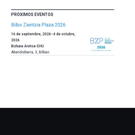
PRÓXIMOS EVENTOS
Bilbo Zientzia Plaza 2026
Un
16 de septiembre, 2026
–
4 de octubre,
año
2026
más,
Bizkaia Aretoa-EHU
Bilbao
Abandoibarra, 3
,
Bilbao
dará
la
bienvenida
al
otoño
con
la
celebración
de
la
novena
edición
de