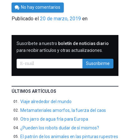
Por
No hay comentarios
César
Publicado el
20 de marzo, 2019
en
Tomé
SUSCRIBIRME
Suscríbete a nuestro
boletín de noticias diario
para recibir artículos y otras actualizaciones.
Suscribirme
ÚLTIMOS ARTÍCULOS
Viaje alrededor del mundo
Metamateriales amorfos, la fuerza del caos
Otro jarro de agua fría para Europa
¿Pueden los robots dudar de sí mismos?
El patrón de los animales en las pinturas rupestres