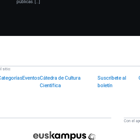
públicas. [...]
 sitio:
Categorías
Eventos
Cátedra de Cultura
Suscríbete al
Científica
boletín
Con el ap
Euskampus
Fundazioa