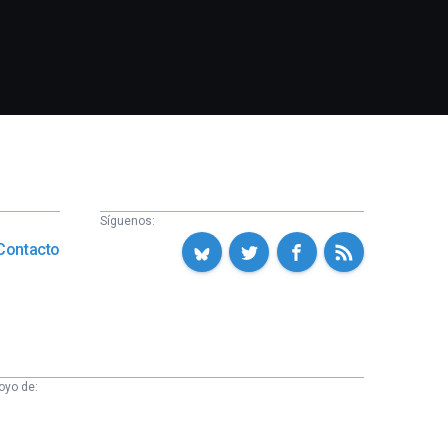
Síguenos:
Contacto
oyo de: