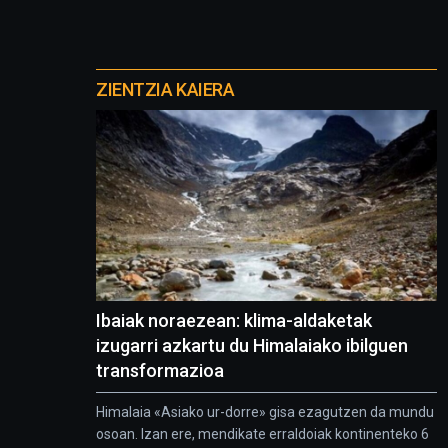
Otros
proyectos
ZIENTZIA KAIERA
Ibaiak noraezean: klima-aldaketak
izugarri azkartu du Himalaiako ibilguen
transformazioa
Himalaia «Asiako ur-dorre» gisa ezagutzen da mundu
osoan. Izan ere, mendikate erraldoiak kontinenteko 6