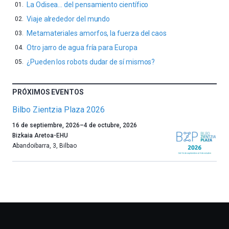
La Odisea… del pensamiento científico
Viaje alrededor del mundo
Metamateriales amorfos, la fuerza del caos
Otro jarro de agua fría para Europa
¿Pueden los robots dudar de sí mismos?
PRÓXIMOS EVENTOS
Bilbo Zientzia Plaza 2026
Un
16 de septiembre, 2026
–
4 de octubre, 2026
año
Bizkaia Aretoa-EHU
más,
Abandoibarra, 3
,
Bilbao
Bilbao
dará
la
bienvenida
al
otoño
con
la