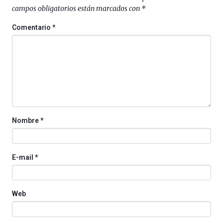
espectáculos
campos obligatorios están marcados con
*
de
ciencia
Comentario
*
del
16
de
septiembre
al
4
de
octubre.
La
Nombre
*
iniciativa,
organizada
por
la
E-mail
*
Cátedra…
Web