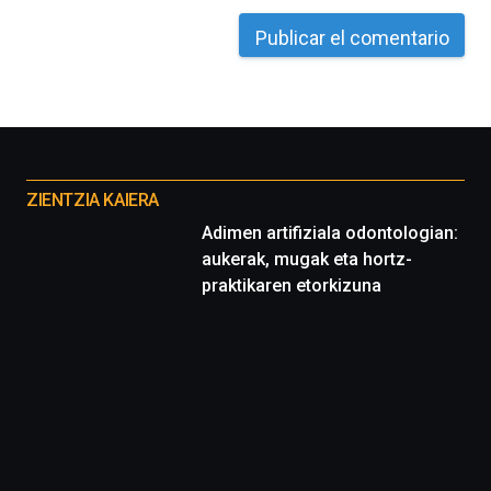
Otros
proyectos
ZIENTZIA KAIERA
Adimen artifiziala odontologian:
aukerak, mugak eta hortz-
praktikaren etorkizuna