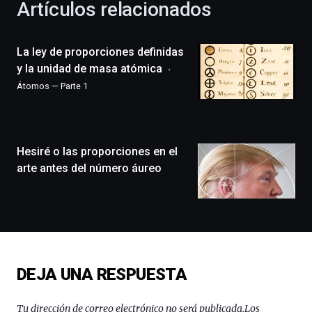
Artículos relacionados
celebración
de
la
La ley de proporciones definidas
novena
edición
y la unidad de masa atómica
de
Átomos — Parte 1
Bilbo
Zientzia
Plaza
(BZP),
Hesiré o las proporciones en el
un
festival
arte antes del número áureo
que
llenará
la
ciudad
de
monólogos,
exposiciones,
DEJA UNA RESPUESTA
conferencias,
docufórums
y
Tu dirección de correo electrónico no será publicada.
Los