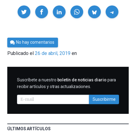
Compartir
Por
No hay comentarios
César
Publicado el
26 de abril, 2019
en
Tomé
SUSCRIBIRME
Suscríbete a nuestro
boletín de noticias diario
para
recibir artículos y otras actualizaciones.
Suscribirme
ÚLTIMOS ARTÍCULOS