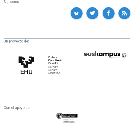
Síguenos:
Un proyecto de:
Cátedra
Euskampus
de
Fundazioa
Cultura
Científica
de
la
UPV/EHU
Con el apoyo de:
Eusko
Jaurlaritza
-