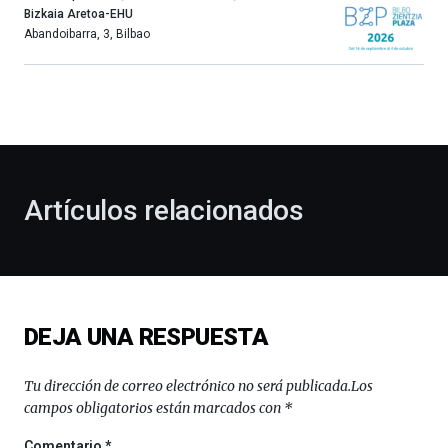
año
Bizkaia Aretoa-EHU
más,
Abandoibarra, 3
,
Bilbao
Bilbao
dará
la
bienvenida
al
otoño
con
la
Artículos relacionados
celebración
de
la
novena
edición
de
DEJA UNA RESPUESTA
Bilbo
Zientzia
Plaza
Tu dirección de correo electrónico no será publicada.
Los
(BZP),
campos obligatorios están marcados con
*
un
festival
Comentario
*