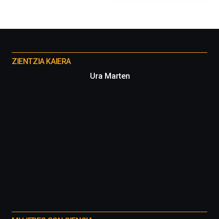
organizada
por
la
Cátedra…
Otros
proyectos
ZIENTZIA KAIERA
Ura Marten