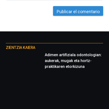
la
Cátedra…
Otros
proyectos
ZIENTZIA KAIERA
Adimen artifiziala odontologian:
aukerak, mugak eta hortz-
praktikaren etorkizuna