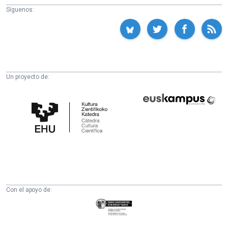
Síguenos:
Un proyecto de:
Cátedra
Euskampus
de
Fundazioa
Cultura
Científica
de
la
UPV/EHU
Con el apoyo de:
Eusko
Jaurlaritza