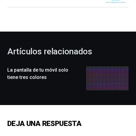
Bilbao
dará
la
bienvenida
al
otoño
con
la
Artículos relacionados
celebración
de
la
La pantalla de tu móvil solo
novena
edición
tiene tres colores
de
Bilbo
Zientzia
Plaza
(BZP),
un
festival
DEJA UNA RESPUESTA
que
llenará