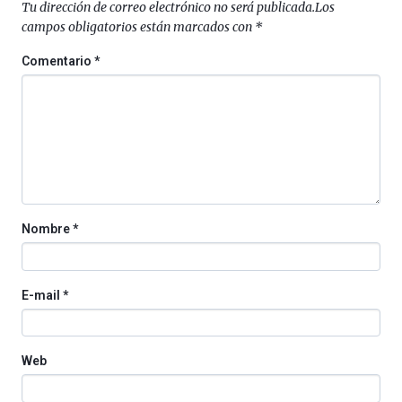
la
Tu dirección de correo electrónico no será publicada.
Los
ciudad
campos obligatorios están marcados con
*
de
monólogos,
Comentario
*
exposiciones,
conferencias,
docufórums
y
espectáculos
de
ciencia
del
16
Nombre
*
de
septiembre
al
4
E-mail
*
de
octubre.
La
Web
iniciativa,
organizada
por