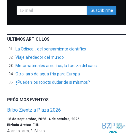
Suscribirme
ÚLTIMOS ARTÍCULOS
La Odisea… del pensamiento científico
Viaje alrededor del mundo
Metamateriales amorfos, la fuerza del caos
Otro jarro de agua fría para Europa
¿Pueden los robots dudar de sí mismos?
PRÓXIMOS EVENTOS
Bilbo Zientzia Plaza 2026
Un
16 de septiembre, 2026
–
4 de octubre, 2026
año
Bizkaia Aretoa-EHU
más,
Abandoibarra, 3
,
Bilbao