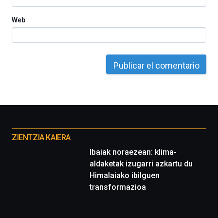
octubre.
La
Web
iniciativa,
organizada
por
la
Cátedra…
Otros
proyectos
ZIENTZIA KAIERA
Ibaiak noraezean: klima-
aldaketak izugarri azkartu du
Himalaiako ibilguen
transformazioa