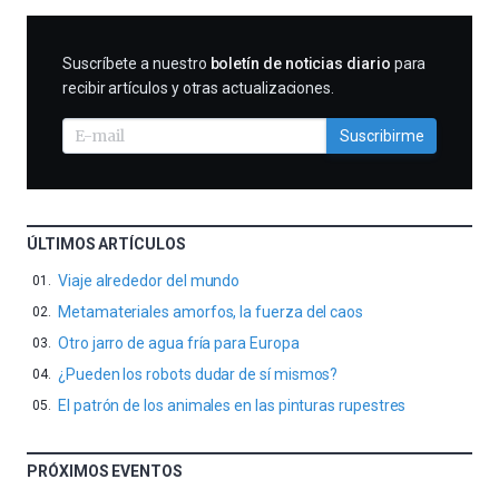
SUSCRIBIRME
Suscríbete a nuestro
boletín de noticias diario
para
recibir artículos y otras actualizaciones.
Suscribirme
ÚLTIMOS ARTÍCULOS
Viaje alrededor del mundo
Metamateriales amorfos, la fuerza del caos
Otro jarro de agua fría para Europa
¿Pueden los robots dudar de sí mismos?
El patrón de los animales en las pinturas rupestres
PRÓXIMOS EVENTOS