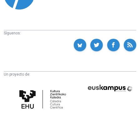
Síguenos:
Un proyecto de:
Cátedra
Euskampus
de
Fundazioa
Cultura
Científica
de
la
UPV/EHU