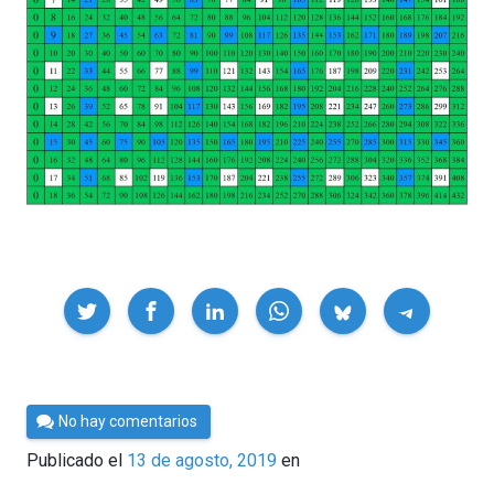
Compartir
Por
No hay comentarios
César
Publicado el
13 de agosto, 2019
en
Tomé