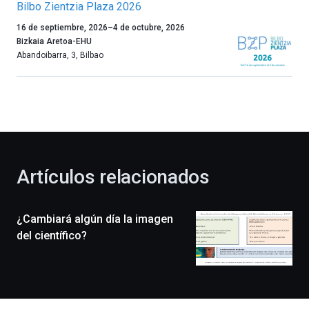
Bilbo Zientzia Plaza 2026
Un
16 de septiembre, 2026
–
4 de octubre, 2026
año
Bizkaia Aretoa-EHU
más,
Abandoibarra, 3
,
Bilbao
Bilbao
dará
la
bienvenida
al
otoño
con
la
Artículos relacionados
celebración
de
la
¿Cambiará algún día la imagen
novena
edición
del científico?
de
Bilbo
Zientzia
Plaza
(BZP),