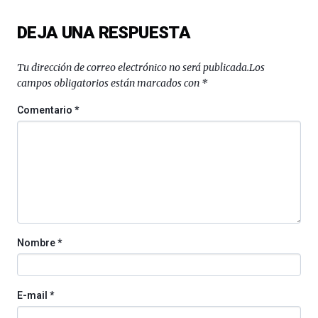
un
festival
DEJA UNA RESPUESTA
que
llenará
la
Tu dirección de correo electrónico no será publicada.
Los
ciudad
campos obligatorios están marcados con
*
de
monólogos,
Comentario
*
exposiciones,
conferencias,
docufórums
y
espectáculos
de
ciencia
del
16
Nombre
*
de
septiembre
al
4
E-mail
*
de