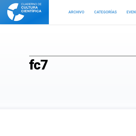
Cuaderno
de
ARCHIVO
CATEGORÍAS
EVE
Cultura
Científica
fc7