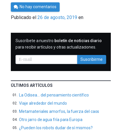
Por
No hay comentarios
César
Publicado el
26 de agosto, 2019
en
Tomé
SUSCRIBIRME
Suscríbete a nuestro
boletín de noticias diario
para recibir artículos y otras actualizaciones.
Suscribirme
ÚLTIMOS ARTÍCULOS
La Odisea… del pensamiento científico
Viaje alrededor del mundo
Metamateriales amorfos, la fuerza del caos
Otro jarro de agua fría para Europa
¿Pueden los robots dudar de sí mismos?