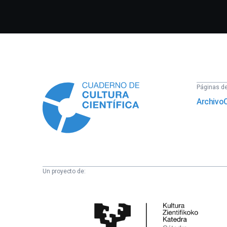
Información
Páginas del
Archivo
Un proyecto de:
Cátedra
de
Cultura
Científica