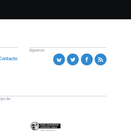
Síguenos:
Contacto
oyo de:
Eusko