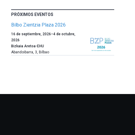
PRÓXIMOS EVENTOS
Bilbo Zientzia Plaza 2026
Un
16 de septiembre, 2026
–
4 de octubre,
año
2026
más,
Bizkaia Aretoa-EHU
Bilbao
Abandoibarra, 3
,
Bilbao
dará
la
bienvenida
al
otoño
con
la
celebración
de
la
novena
edición
de