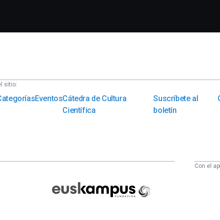
 sitio:
Categorías
Eventos
Cátedra de Cultura
Suscríbete al
Científica
boletín
Con el ap
Euskampus
Fundazioa