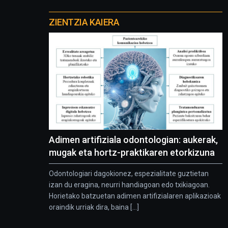
Otros
proyectos
ZIENTZIA KAIERA
Adimen artifiziala odontologian: aukerak,
mugak eta hortz-praktikaren etorkizuna
Odontologiari dagokionez, espezialitate guztietan
izan du eragina, neurri handiagoan edo txikiagoan.
Horietako batzuetan adimen artifizialaren aplikazioak
oraindik urriak dira, baina [...]