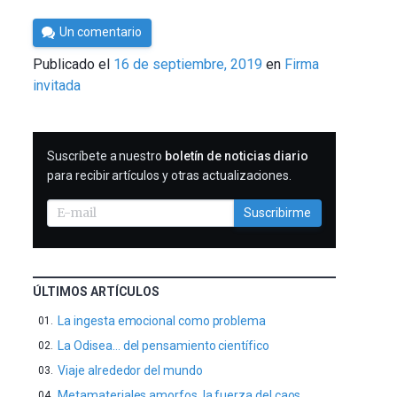
Por
Un comentario
César
Publicado el
16 de septiembre, 2019
en
Firma
Tomé
invitada
SUSCRIBIRME
Suscríbete a nuestro
boletín de noticias diario
para recibir artículos y otras actualizaciones.
Suscribirme
ÚLTIMOS ARTÍCULOS
La ingesta emocional como problema
La Odisea… del pensamiento científico
Viaje alrededor del mundo
Metamateriales amorfos, la fuerza del caos