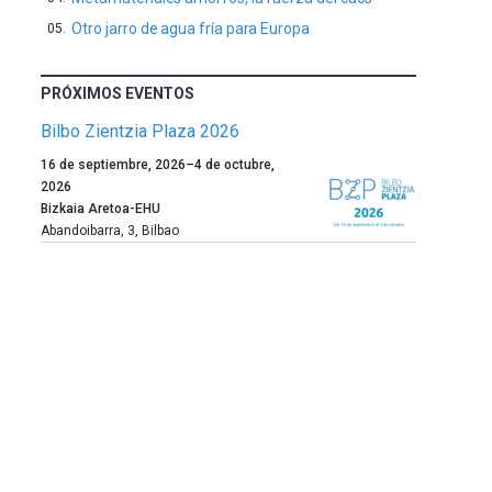
Otro jarro de agua fría para Europa
PRÓXIMOS EVENTOS
Bilbo Zientzia Plaza 2026
Un
16 de septiembre, 2026
–
4 de octubre,
año
2026
más,
Bizkaia Aretoa-EHU
Bilbao
Abandoibarra, 3
,
Bilbao
dará
la
bienvenida
al
otoño
con
la
celebración
de
la
novena