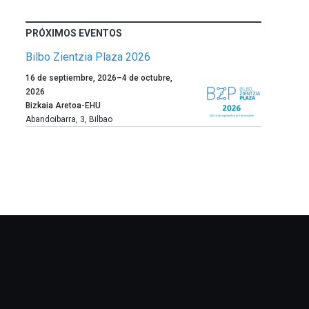
PRÓXIMOS EVENTOS
Bilbo Zientzia Plaza 2026
Un
16 de septiembre, 2026
–
4 de octubre,
año
2026
más,
Bizkaia Aretoa-EHU
Bilbao
Abandoibarra, 3
,
Bilbao
dará
la
bienvenida
al
otoño
con
la
celebración
de
la
novena
edición
de