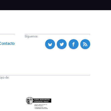
Síguenos:
Contacto
oyo de:
Eusko
Jaurlaritza