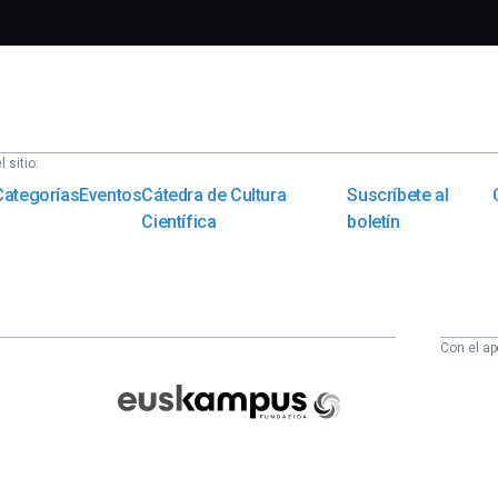
 sitio:
Categorías
Eventos
Cátedra de Cultura
Suscríbete al
Científica
boletín
Con el ap
Euskampus
Fundazioa