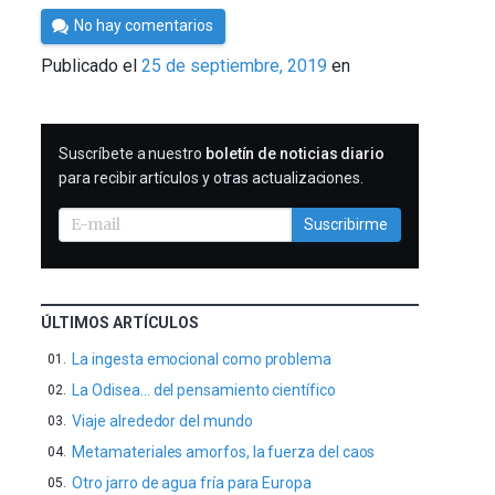
Por
No hay comentarios
César
Publicado el
25 de septiembre, 2019
en
Tomé
SUSCRIBIRME
Suscríbete a nuestro
boletín de noticias diario
para recibir artículos y otras actualizaciones.
Suscribirme
ÚLTIMOS ARTÍCULOS
La ingesta emocional como problema
La Odisea… del pensamiento científico
Viaje alrededor del mundo
Metamateriales amorfos, la fuerza del caos
Otro jarro de agua fría para Europa