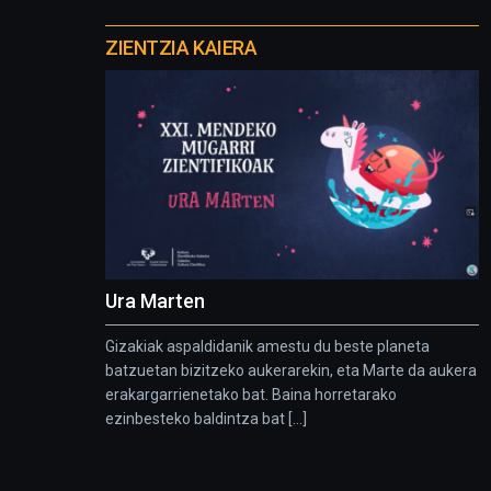
Otros
proyectos
ZIENTZIA KAIERA
Ura Marten
Gizakiak aspaldidanik amestu du beste planeta
batzuetan bizitzeko aukerarekin, eta Marte da aukera
erakargarrienetako bat. Baina horretarako
ezinbesteko baldintza bat [...]