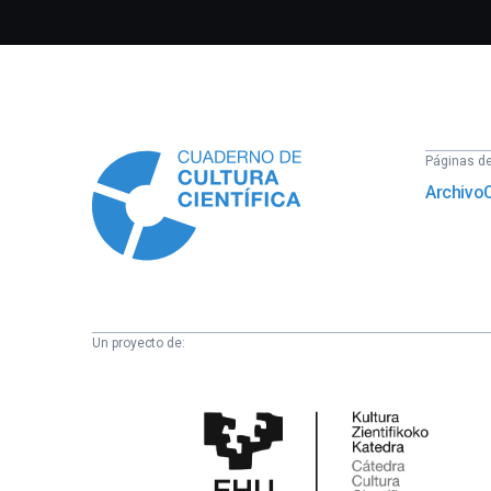
Información
Páginas del
Archivo
Un proyecto de:
Cátedra
de
Cultura
Científica
de