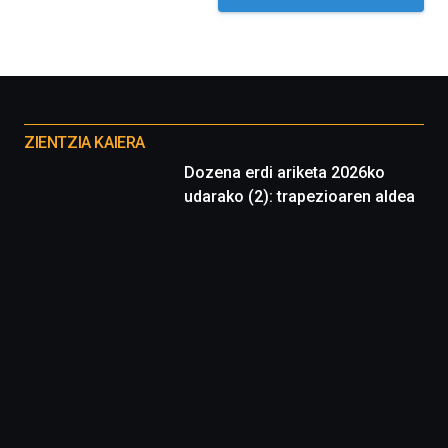
iniciativa,
organizada
por
la
Cátedra…
Otros
proyectos
ZIENTZIA KAIERA
Dozena erdi ariketa 2026ko
udarako (2): trapezioaren aldea