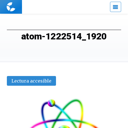
Cuaderno
de
Cultura
Científica
atom-1222514_1920
Lectura accesible