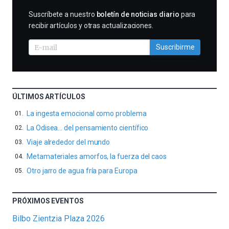
SUSCRIBIRME
Suscríbete a nuestro
boletín de noticias diario
para
recibir artículos y otras actualizaciones.
Suscribirme
ÚLTIMOS ARTÍCULOS
La ingesta emocional como problema
La Odisea… del pensamiento científico
Viaje alrededor del mundo
Metamateriales amorfos, la fuerza del caos
Otro jarro de agua fría para Europa
PRÓXIMOS EVENTOS
Bilbo Zientzia Plaza 2026