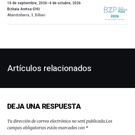
Un
16 de septiembre, 2026
–
4 de octubre, 2026
año
Bizkaia Aretoa-EHU
más,
Abandoibarra, 3
,
Bilbao
Bilbao
dará
la
bienvenida
al
otoño
con
la
Artículos relacionados
celebración
de
la
novena
edición
de
DEJA UNA RESPUESTA
Bilbo
Zientzia
Plaza
Tu dirección de correo electrónico no será publicada.
Los
(BZP),
campos obligatorios están marcados con
*
un