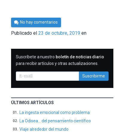
Por
No hay comentarios
César
Publicado el
23 de octubre, 2019
en
Tomé
SUSCRIBIRME
Suscríbete a nuestro
boletín de noticias diario
para recibir artículos y otras actualizaciones.
Suscribirme
ÚLTIMOS ARTÍCULOS
La ingesta emocional como problema
La Odisea… del pensamiento científico
Viaje alrededor del mundo