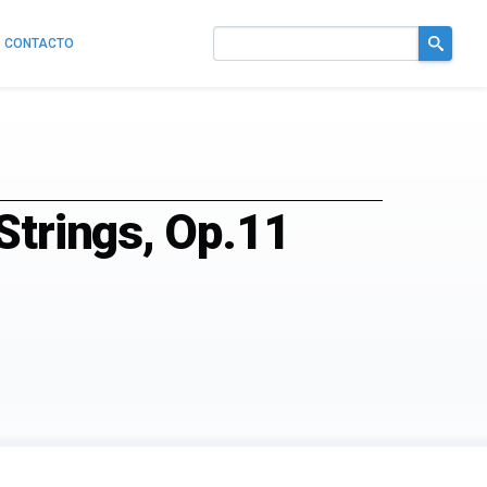
CONTACTO
Buscar
en
el
sitio
Strings, Op.11