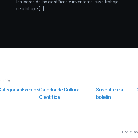
los logros de las científicas e inventoras, cuyo trabajo
se atribuye [...]
 sitio:
Categorías
Eventos
Cátedra de Cultura
Suscríbete al
Científica
boletín
Con el ap