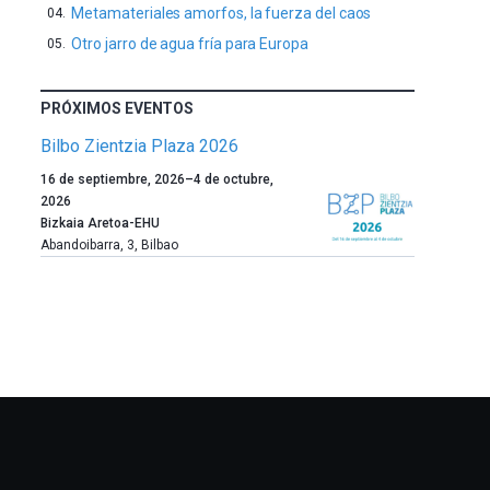
Metamateriales amorfos, la fuerza del caos
Otro jarro de agua fría para Europa
PRÓXIMOS EVENTOS
Bilbo Zientzia Plaza 2026
Un
16 de septiembre, 2026
–
4 de octubre,
año
2026
más,
Bizkaia Aretoa-EHU
Bilbao
Abandoibarra, 3
,
Bilbao
dará
la
bienvenida
al
otoño
con
la
celebración
de
la
novena