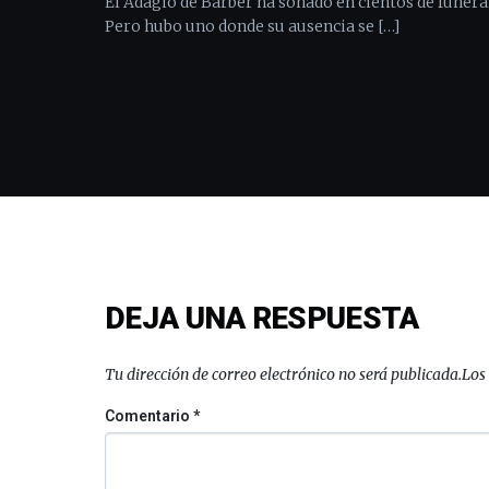
El Adagio de Barber ha sonado en cientos de funera
Pero hubo uno donde su ausencia se […]
DEJA UNA RESPUESTA
Tu dirección de correo electrónico no será publicada.
Los
Comentario
*