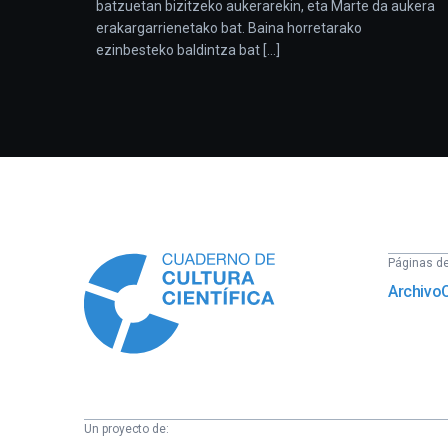
batzuetan bizitzeko aukerarekin, eta Marte da aukera
erakargarrienetako bat. Baina horretarako
ezinbesteko baldintza bat [...]
Información
Páginas del
Archivo
Un proyecto de: