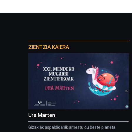
Otros
proyectos
ZIENTZIA KAIERA
Ura Marten
Gizakiak aspaldidanik amestu du beste planeta