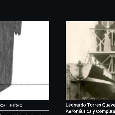
Leonardo Torres Queved
teza — Parte 2
Aeronáutica y Computa