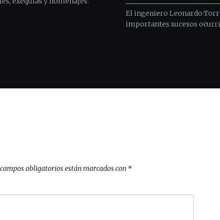
les, exequias y homenajes.
El ingeniero Leonardo Torre
importantes sucesos ocurrid
 campos obligatorios están marcados con
*