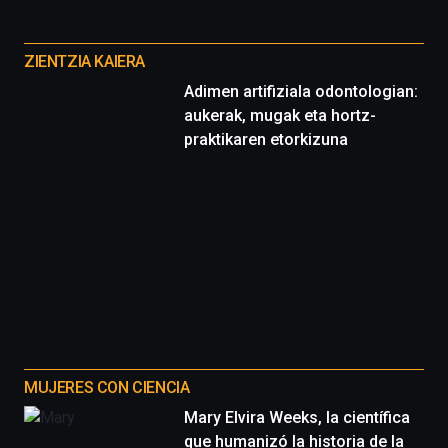
Cátedra…
Otros
proyectos
ZIENTZIA KAIERA
Adimen artifiziala odontologian:
aukerak, mugak eta hortz-
praktikaren etorkizuna
MUJERES CON CIENCIA
Mary Elvira Weeks, la científica
que humanizó la historia de la