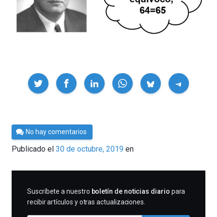
Compartir
Por
No hay comentarios
César
Publicado el
30 de octubre, 2019
en
Tomé
SUSCRIBIRME
Suscríbete a nuestro
boletín de noticias diario
para
recibir artículos y otras actualizaciones.