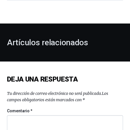
dará
la
bienvenida
al
otoño
con
la
Artículos relacionados
celebración
de
la
novena
edición
de
DEJA UNA RESPUESTA
Bilbo
Zientzia
Plaza
Tu dirección de correo electrónico no será publicada.
Los
(BZP),
campos obligatorios están marcados con
*
un
festival
Comentario
*
que
llenará
la