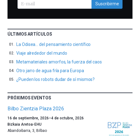
Suscribirme
ÚLTIMOS ARTÍCULOS
La Odisea… del pensamiento científico
Viaje alrededor del mundo
Metamateriales amorfos, la fuerza del caos
Otro jarro de agua fría para Europa
¿Pueden los robots dudar de sí mismos?
PRÓXIMOS EVENTOS
Bilbo Zientzia Plaza 2026
Un
16 de septiembre, 2026
–
4 de octubre, 2026
año
Bizkaia Aretoa-EHU
más,
Abandoibarra, 3
,
Bilbao
Bilbao