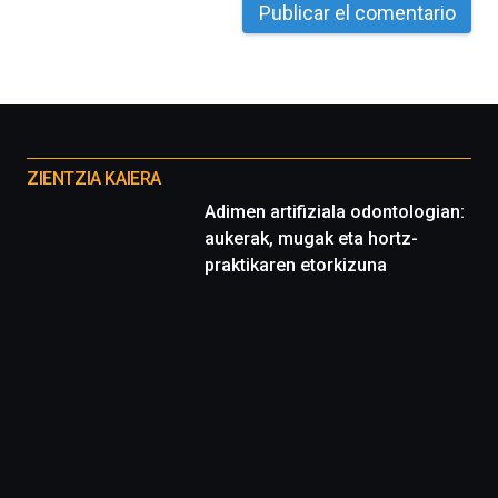
La
iniciativa,
organizada
por
la
Cátedra…
Otros
proyectos
ZIENTZIA KAIERA
Adimen artifiziala odontologian:
aukerak, mugak eta hortz-
praktikaren etorkizuna