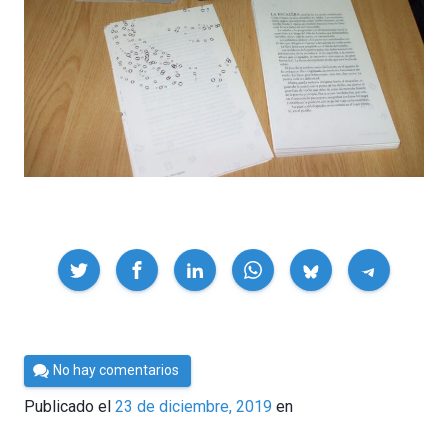
Compartir
Por
No hay comentarios
César
Publicado el
23 de diciembre, 2019
en
Tomé