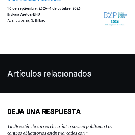
Un
16 de septiembre, 2026
–
4 de octubre, 2026
año
Bizkaia Aretoa-EHU
más,
Abandoibarra, 3
,
Bilbao
Bilbao
dará
la
bienvenida
al
otoño
con
la
Artículos relacionados
celebración
de
la
novena
edición
de
DEJA UNA RESPUESTA
Bilbo
Zientzia
Plaza
Tu dirección de correo electrónico no será publicada.
Los
(BZP),
campos obligatorios están marcados con
*
un