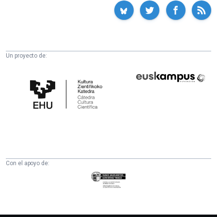
Un proyecto de:
Cátedra
Euskampus
de
Fundazioa
Cultura
Científica
de
la
UPV/EHU
Con el apoyo de:
Eusko
Jaurlaritza
-
Zientzia,