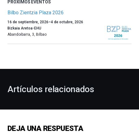
PRÓXIMOS EVENTOS
Bilbo Zientzia Plaza 2026
Un
16 de septiembre, 2026
–
4 de octubre, 2026
año
Bizkaia Aretoa-EHU
más,
Abandoibarra, 3
,
Bilbao
Bilbao
dará
la
bienvenida
al
otoño
con
la
Artículos relacionados
celebración
de
la
novena
edición
de
DEJA UNA RESPUESTA
Bilbo
Zientzia