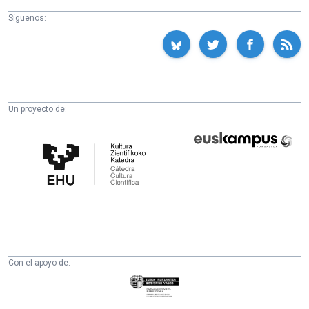
Síguenos:
Un proyecto de:
Cátedra
Euskampus
de
Fundazioa
Cultura
Científica
de
la
UPV/EHU
Con el apoyo de:
Eusko
Jaurlaritza