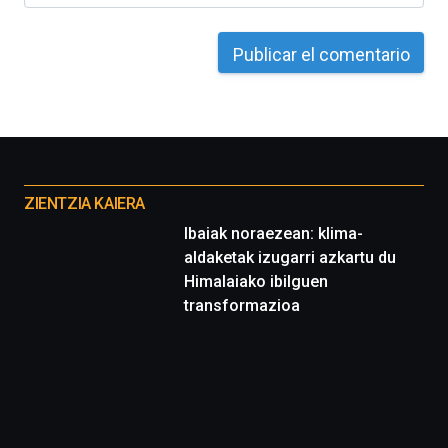
de
octubre.
La
iniciativa,
organizada
por
la
Cátedra…
Otros
proyectos
ZIENTZIA KAIERA
Ibaiak noraezean: klima-
aldaketak izugarri azkartu du
Himalaiako ibilguen
transformazioa