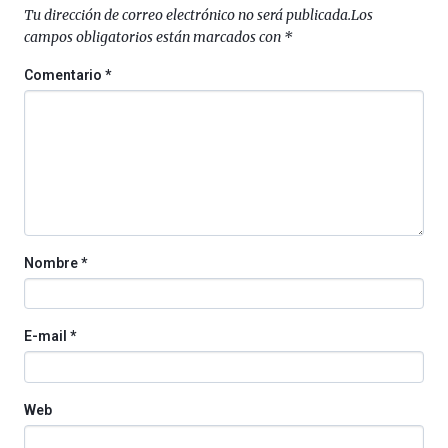
Plaza
Tu dirección de correo electrónico no será publicada.
Los
(BZP),
campos obligatorios están marcados con
*
un
festival
Comentario
*
que
llenará
la
ciudad
de
monólogos,
exposiciones,
conferencias,
docufórums
Nombre
*
y
espectáculos
de
ciencia
E-mail
*
del
16
de
septiembre
Web
al
4