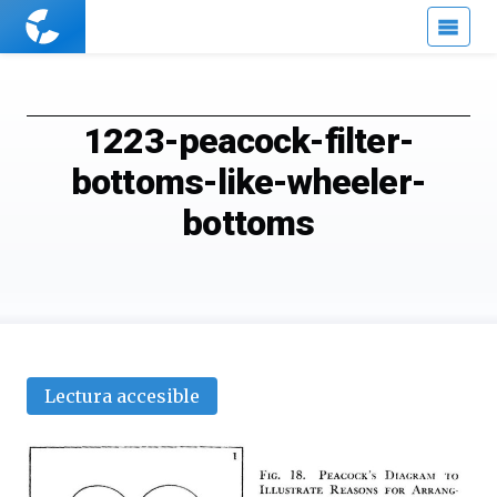
Cuaderno
de
Cultura
Científica
1223-peacock-filter-
bottoms-like-wheeler-
bottoms
Lectura accesible