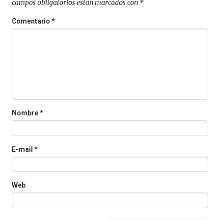
campos obligatorios están marcados con
*
de
octubre.
Comentario
*
La
iniciativa,
organizada
por
la
Cátedra…
Nombre
*
E-mail
*
Web