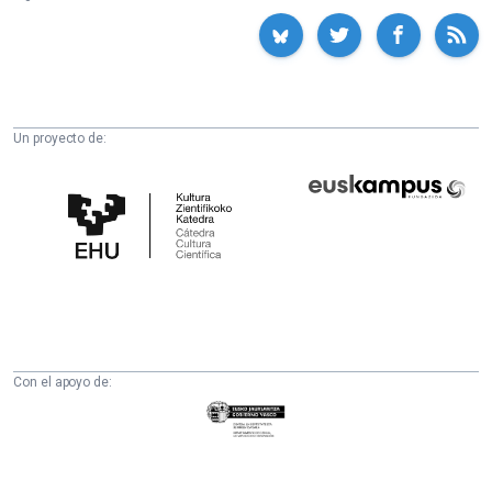
Un proyecto de:
Cátedra
Euskampus
de
Fundazioa
Cultura
Científica
de
la
UPV/EHU
Con el apoyo de:
Eusko
Jaurlaritza
-
Zientzia,