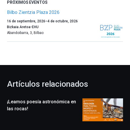
PRÓXIMOS EVENTOS
Bilbo Zientzia Plaza 2026
Un
16 de septiembre, 2026
–
4 de octubre, 2026
año
Bizkaia Aretoa-EHU
más,
Abandoibarra, 3
,
Bilbao
Bilbao
dará
la
bienvenida
al
otoño
con
la
Artículos relacionados
celebración
de
la
¡Leamos poesía astronómica en
novena
edición
las rocas!
de
Bilbo
Zientzia