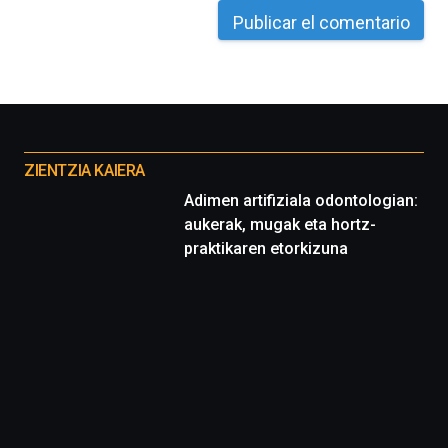
Otros
proyectos
ZIENTZIA KAIERA
Adimen artifiziala odontologian:
aukerak, mugak eta hortz-
praktikaren etorkizuna