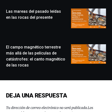
Plaza
(BZP),
Las mareas del pasado leídas
un
festival
en las rocas del presente
que
llenará
la
ciudad
de
monólogos,
El campo magnético terrestre
exposiciones,
más allá de las películas de
conferencias,
catástrofes: el canto magnético
docufórums
de las rocas
y
espectáculos
de
ciencia
del
16
DEJA UNA RESPUESTA
de
septiembre
al
Tu dirección de correo electrónico no será publicada.
Los
4