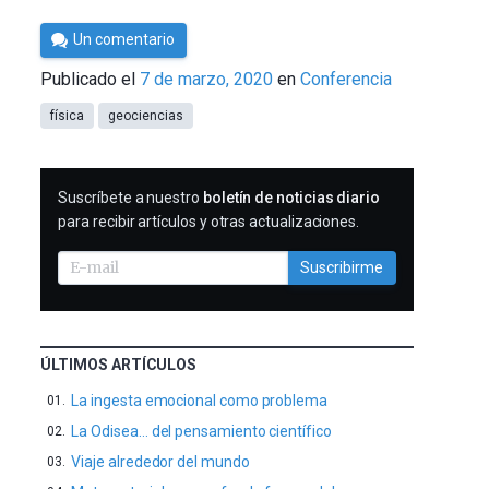
Por
Un comentario
César
Publicado el
7 de marzo, 2020
en
Conferencia
Tomé
física
geociencias
SUSCRIBIRME
Suscríbete a nuestro
boletín de noticias diario
para recibir artículos y otras actualizaciones.
Suscribirme
ÚLTIMOS ARTÍCULOS
La ingesta emocional como problema
La Odisea… del pensamiento científico
Viaje alrededor del mundo