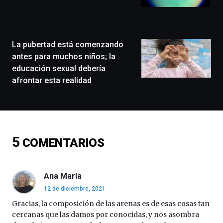
llenará
la
ciudad
de
monólogos,
La pubertad está comenzando
exposiciones,
antes para muchos niños; la
conferencias,
educación sexual debería
docufórums
afrontar esta realidad
y
espectáculos
de
ciencia
del
16
5
COMENTARIOS
de
septiembre
al
4
Ana María
de
12 de diciembre, 2021
octubre.
La
Gracias, la composición de las arenas es de esas cosas tan
iniciativa,
cercanas que las damos por conocidas, y nos asombra
organizada