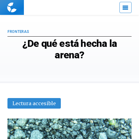
Cuaderno
de
Cultura
Científica
FRONTERAS
¿De qué está hecha la
arena?
Lectura accesible