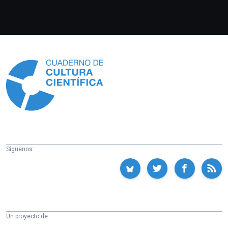
Información
Síguenos:
Un proyecto de: