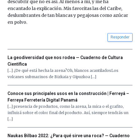
descubrir que no es así. Al menos a mí, y me ha
por
encantado la explicación. Mis favoritas las del Caribe,
la
deslumbrantes de tan blancas y pegajosas como azúcar
Cátedra…
en polvo.
Responder
La geodiversidad que nos rodea — Cuaderno de Cultura
Científica
[…] ¿De qué está hecha la arena?Oh, blancos acantiladosLos
volcanes submarinos de Bizkaia y Gipuzkoa […]
Conoce sus principales usos en la construcción | Ferreyá –
Ferreya Ferretería Digital Panamá
[…] presencia de productos, como la arena, la mica o el grafito,
influirá sobre el color final del producto. Así, siempre tendrás un
[…]
Naukas Bilbao 2022: ¿Para qué sirve una roca? — Cuaderno