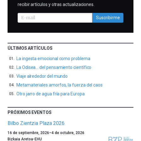
recibir artículos y otras actualizaciones.
Suscribirme
ÚLTIMOS ARTÍCULOS
La ingesta emocional como problema
La Odisea… del pensamiento científico
Viaje alrededor del mundo
Metamateriales amorfos, la fuerza del caos
Otro jarro de agua fría para Europa
PRÓXIMOS EVENTOS
Bilbo Zientzia Plaza 2026
Un
16 de septiembre, 2026
–
4 de octubre, 2026
año
Bizkaia Aretoa-EHU