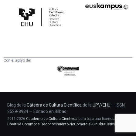
Cátedra
Euskampus
de
Fundazioa
Cultura
Científica
de
la
UPV/EHU
Con el apoyo de:
Eusko
Jaurlaritza
-
Zientzia,
Unibertsitate
eta
Blog de la
Cátedra de Cultura Científica
de la
UPV
/
EHU
—
ISSN
2529-8984
—
Editado en Bilbao
Berrikuntza
2011-2026
Cuaderno de Cultura Científica
está bajo una licencia
saila
Creative Commons Reconocimiento-NoComercial-SinObraDerivada 4.0