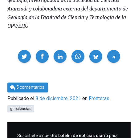
geología, investigadora de la Sociedad de Ciencias
Aranzadi y colaboradora externa del departamento de
Geología de la Facultad de Ciencia y Tecnología de la
UPV/EHU
Compartir
Por
5 comentarios
César
Publicado el
9 de diciembre, 2021
en
Fronteras
Tomé
geociencias
SUSCRIBIRME
Suscríbete a nuestro
boletín de noticias diario
para