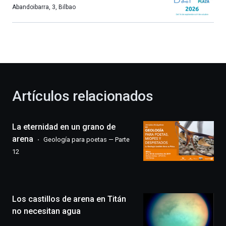
más,
Abandoibarra, 3
,
Bilbao
Bilbao
dará
la
bienvenida
al
otoño
con
la
Artículos relacionados
celebración
de
la
La eternidad en un grano de
novena
edición
arena
Geología para poetas — Parte
de
12
Bilbo
Zientzia
Plaza
(BZP),
Los castillos de arena en Titán
un
festival
no necesitan agua
que