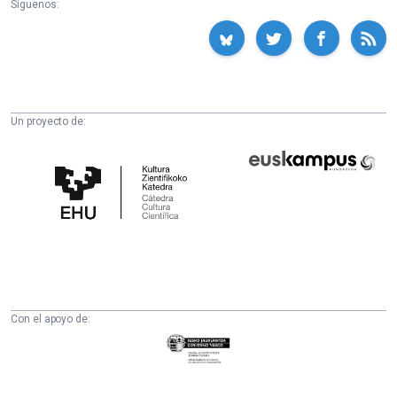
Síguenos:
Un proyecto de:
Cátedra
Euskampus
de
Fundazioa
Cultura
Científica
de
la
UPV/EHU
Con el apoyo de:
Eusko
Jaurlaritza
-