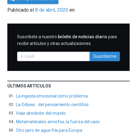
César
Publicado el
8 de abril, 2020
en
Tomé
SUSCRIBIRME
Suscríbete a nuestro
boletín de noticias diario
para
recibir artículos y otras actualizaciones.
Suscribirme
ÚLTIMOS ARTÍCULOS
La ingesta emocional como problema
La Odisea… del pensamiento científico
Viaje alrededor del mundo
Metamateriales amorfos, la fuerza del caos
Otro jarro de agua fría para Europa