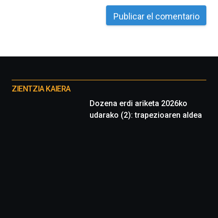
Otros
proyectos
ZIENTZIA KAIERA
Dozena erdi ariketa 2026ko
udarako (2): trapezioaren aldea