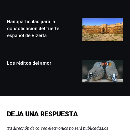
Zientzia
Plaza
(BZP),
Nanopartículas para la
un
festival
consolidación del fuerte
que
español de Bizerta
llenará
la
ciudad
de
monólogos,
Los réditos del amor
exposiciones,
conferencias,
docufórums
y
espectáculos
de
ciencia
del
DEJA UNA RESPUESTA
16
de
septiembre
Tu dirección de correo electrónico no será publicada.
Los