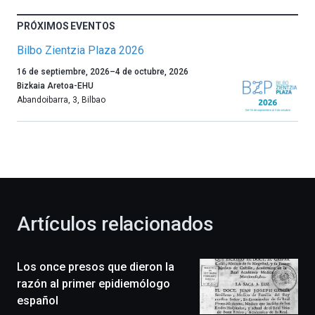
PRÓXIMOS EVENTOS
Bilbo Zientzia Plaza 2026
Un
16 de septiembre, 2026
–
4 de octubre, 2026
año
Bizkaia Aretoa-EHU
más,
Abandoibarra, 3
,
Bilbao
Bilbao
dará
la
bienvenida
al
otoño
con
la
Artículos relacionados
celebración
de
la
Los once presos que dieron la
novena
edición
razón al primer epidiemólogo
de
español
Bilbo