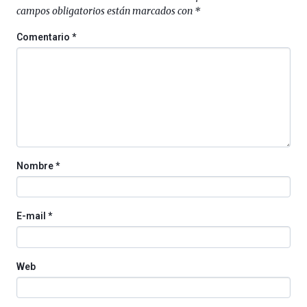
al
campos obligatorios están marcados con
*
4
de
Comentario
*
octubre.
La
iniciativa,
organizada
por
la
Cátedra…
Nombre
*
E-mail
*
Web