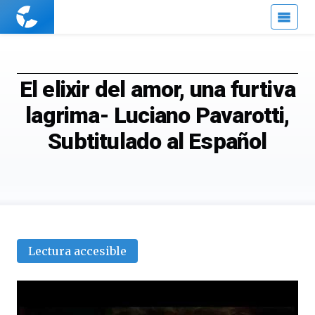
Cuaderno
de
Cultura
Científica
El elixir del amor, una furtiva
lagrima- Luciano Pavarotti,
Subtitulado al Español
Lectura accesible