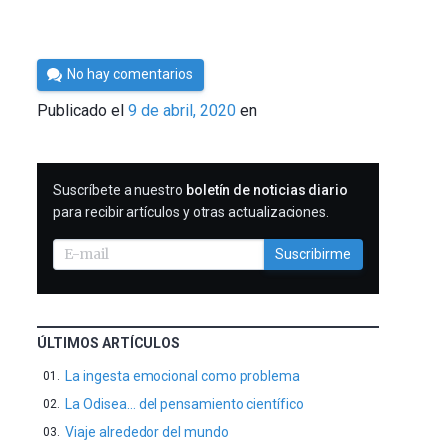
Por
No hay comentarios
César
Publicado el
9 de abril, 2020
en
Tomé
SUSCRIBIRME
Suscríbete a nuestro
boletín de noticias diario
para recibir artículos y otras actualizaciones.
Suscribirme
ÚLTIMOS ARTÍCULOS
La ingesta emocional como problema
La Odisea… del pensamiento científico
Viaje alrededor del mundo