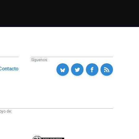
Síguenos:
Contacto
oyo de:
Eusko