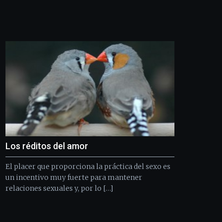
edición
de
Bilbo
Zientzia
Plaza
(BZP),
un
festival
que
llenará
la
ciudad
de
monólogos,
Los réditos del amor
exposiciones,
conferencias,
El placer que proporciona la práctica del sexo es
docufórums
y
un incentivo muy fuerte para mantener
espectáculos
relaciones sexuales y, por lo […]
de
ciencia
del