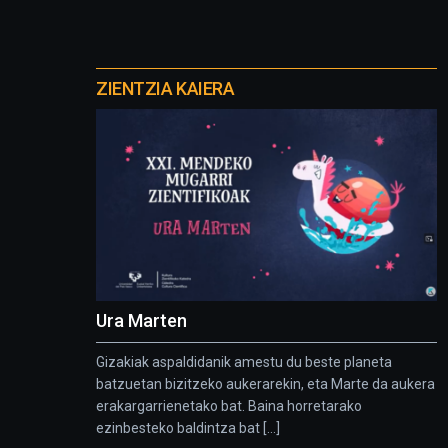
Otros
proyectos
ZIENTZIA KAIERA
Ura Marten
Gizakiak aspaldidanik amestu du beste planeta
batzuetan bizitzeko aukerarekin, eta Marte da aukera
erakargarrienetako bat. Baina horretarako
ezinbesteko baldintza bat [...]