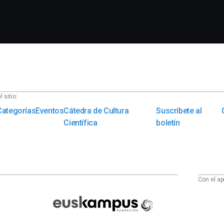
 sitio:
Categorías
Eventos
Cátedra de Cultura
Suscríbete al
Científica
boletín
Con el ap
Euskampus
Fundazioa