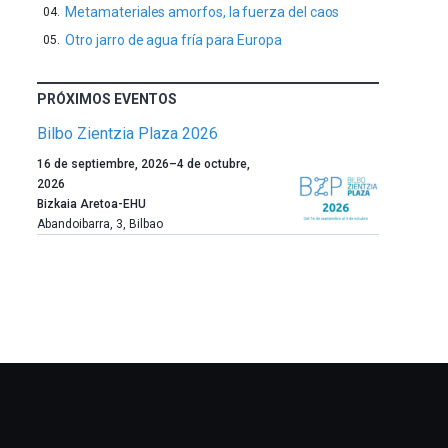
Metamateriales amorfos, la fuerza del caos
Otro jarro de agua fría para Europa
PRÓXIMOS EVENTOS
Bilbo Zientzia Plaza 2026
Un
16 de septiembre, 2026
–
4 de octubre,
año
2026
más,
Bizkaia Aretoa-EHU
Bilbao
Abandoibarra, 3
,
Bilbao
dará
la
bienvenida
al
otoño
con
la
celebración
de
la
novena