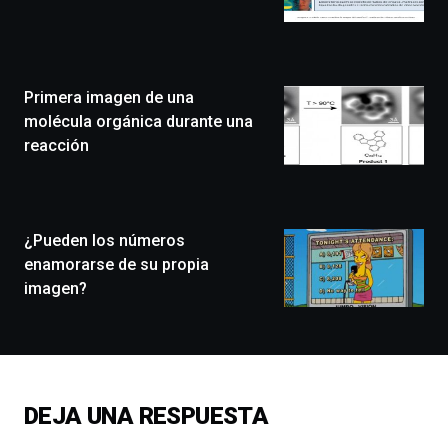
Bilbo
Zientzia
Plaza
(BZP),
Primera imagen de una
un
festival
molécula orgánica durante una
que
reacción
llenará
la
ciudad
de
monólogos,
¿Pueden los números
exposiciones,
enamorarse de su propia
conferencias,
imagen?
docufórums
y
espectáculos
de
ciencia
del
DEJA UNA RESPUESTA
16
de