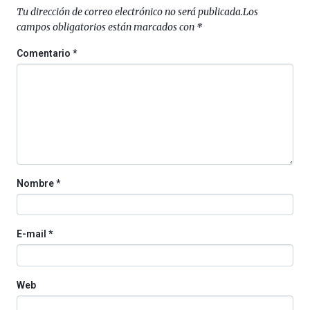
septiembre
Tu dirección de correo electrónico no será publicada.
Los
al
campos obligatorios están marcados con
*
4
de
Comentario
*
octubre.
La
iniciativa,
organizada
por
la
Cátedra…
Nombre
*
E-mail
*
Web