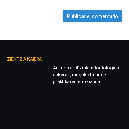
Otros
proyectos
ZIENTZIA KAIERA
Adimen artifiziala odontologian:
aukerak, mugak eta hortz-
praktikaren etorkizuna