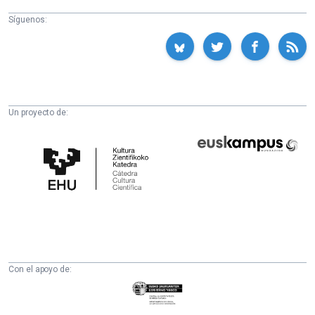
Síguenos:
Un proyecto de:
Cátedra
Euskampus
de
Fundazioa
Cultura
Científica
de
la
UPV/EHU
Con el apoyo de:
Eusko
Jaurlaritza