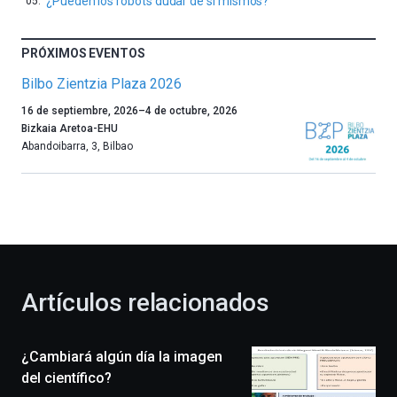
¿Pueden los robots dudar de sí mismos?
PRÓXIMOS EVENTOS
Bilbo Zientzia Plaza 2026
Un
16 de septiembre, 2026
–
4 de octubre, 2026
año
Bizkaia Aretoa-EHU
más,
Abandoibarra, 3
,
Bilbao
Bilbao
dará
la
bienvenida
al
otoño
con
la
Artículos relacionados
celebración
de
la
¿Cambiará algún día la imagen
novena
edición
del científico?
de