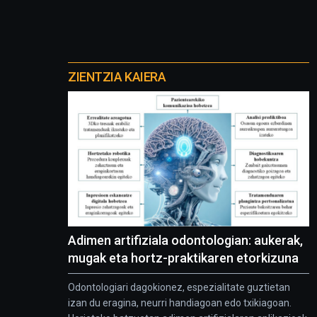
Otros
proyectos
ZIENTZIA KAIERA
Adimen artifiziala odontologian: aukerak,
mugak eta hortz-praktikaren etorkizuna
Odontologiari dagokionez, espezialitate guztietan
izan du eragina, neurri handiagoan edo txikiagoan.