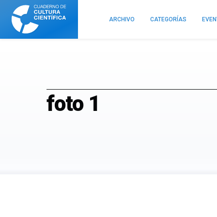
Cuaderno
de
ARCHIVO
CATEGORÍAS
EVE
Cultura
Científica
foto 1