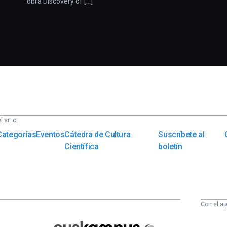
obra Discovery of [...]
 sitio:
Categorías
Eventos
Cátedra de Cultura
Suscríbete al
Científica
boletín
Con el ap
Euskampus