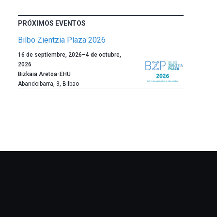
PRÓXIMOS EVENTOS
Bilbo Zientzia Plaza 2026
Un
16 de septiembre, 2026
–
4 de octubre,
año
2026
más,
Bizkaia Aretoa-EHU
Bilbao
Abandoibarra, 3
,
Bilbao
dará
la
bienvenida
al
otoño
con
la
celebración
de
la
novena
edición
de