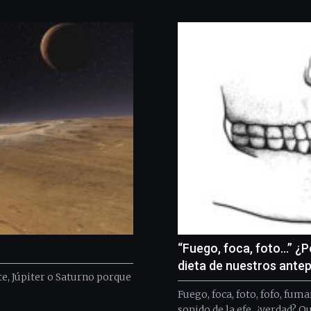
“Fuego, foca, foto…” ¿P
dieta de nuestros ante
e, Júpiter o Saturno porque
Fuego, foca, foto, fofo, fum
sonido de la efe, ¿verdad? Qu