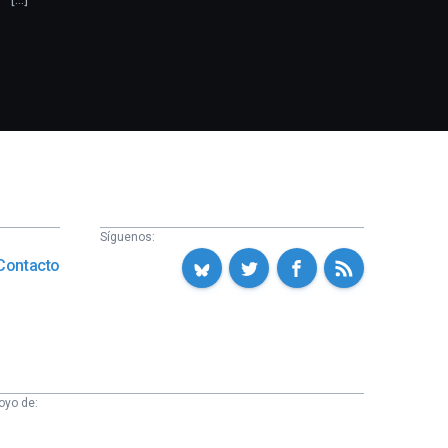
Síguenos:
Contacto
oyo de: