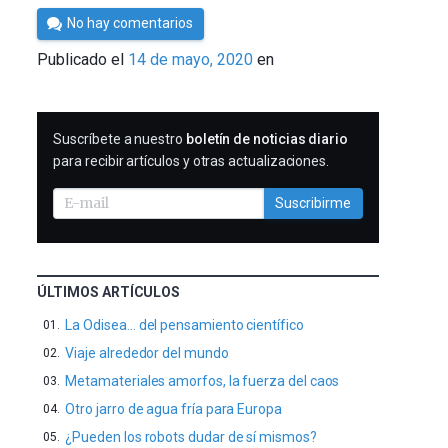
Por
No hay comentarios
César
Publicado el
14 de mayo, 2020
en
Tomé
SUSCRIBIRME
Suscríbete a nuestro
boletín de noticias diario
para recibir artículos y otras actualizaciones.
Suscribirme
ÚLTIMOS ARTÍCULOS
La Odisea… del pensamiento científico
Viaje alrededor del mundo
Metamateriales amorfos, la fuerza del caos
Otro jarro de agua fría para Europa
¿Pueden los robots dudar de sí mismos?