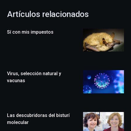
con
la
Artículos relacionados
celebración
de
la
Sí con mis impuestos
novena
edición
de
Bilbo
Zientzia
Plaza
(BZP),
Virus, selección natural y
un
festival
vacunas
que
llenará
la
ciudad
de
monólogos,
Las descubridoras del bisturí
exposiciones,
molecular
conferencias,