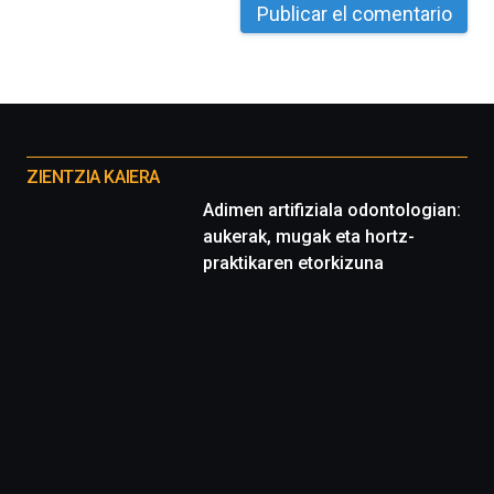
Otros
proyectos
ZIENTZIA KAIERA
Adimen artifiziala odontologian:
aukerak, mugak eta hortz-
praktikaren etorkizuna