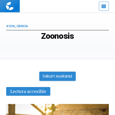
Cuaderno
de
Cultura
Científica
#CON_CIENCIA
Zoonosis
Irakurri euskaraz
Lectura accesible