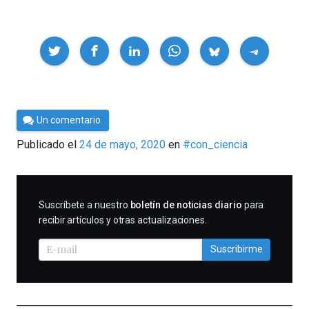
Compartir
Por
Un comentario
Cultura
Publicado el
24 de mayo, 2020
en
#con_ciencia
Cientifica
SUSCRIBIRME
Suscríbete a nuestro
boletín de noticias diario
para
recibir artículos y otras actualizaciones.
Suscribirme