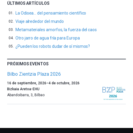
ÚLTIMOS ARTÍCULOS
La Odisea… del pensamiento científico
Viaje alrededor del mundo
Metamateriales amorfos, la fuerza del caos
Otro jarro de agua fría para Europa
¿Pueden los robots dudar de sí mismos?
PRÓXIMOS EVENTOS
Bilbo Zientzia Plaza 2026
Un
16 de septiembre, 2026
–
4 de octubre, 2026
año
Bizkaia Aretoa-EHU
más,
Abandoibarra, 3
,
Bilbao
Bilbao
dará
la
bienvenida
al
otoño