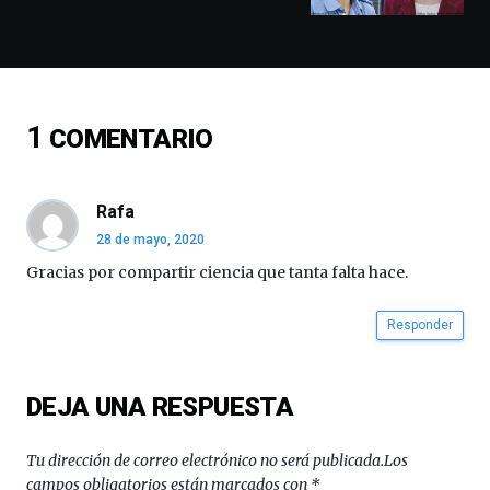
docufórums
y
espectáculos
de
ciencia
del
1
COMENTARIO
16
de
septiembre
al
Rafa
4
28 de mayo, 2020
de
octubre.
Gracias por compartir ciencia que tanta falta hace.
La
iniciativa,
Responder
organizada
por
la
Cátedra…
DEJA UNA RESPUESTA
Tu dirección de correo electrónico no será publicada.
Los
campos obligatorios están marcados con
*