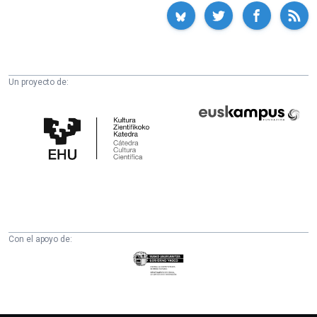
Un proyecto de:
Cátedra
Euskampus
de
Fundazioa
Cultura
Científica
de
la
UPV/EHU
Con el apoyo de:
Eusko
Jaurlaritza
-
Zientzia,