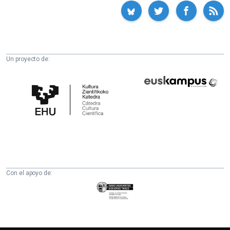
Un proyecto de:
Cátedra
Euskampus
de
Fundazioa
Cultura
Científica
de
la
UPV/EHU
Con el apoyo de:
Eusko
Jaurlaritza
-
Zientzia,