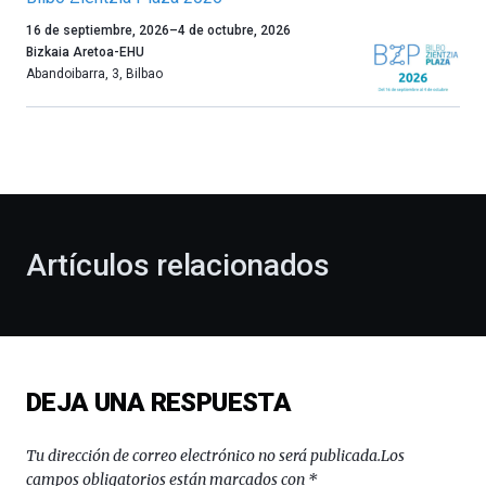
Un
16 de septiembre, 2026
–
4 de octubre, 2026
año
Bizkaia Aretoa-EHU
más,
Abandoibarra, 3
,
Bilbao
Bilbao
dará
la
bienvenida
al
otoño
con
la
Artículos relacionados
celebración
de
la
novena
edición
de
DEJA UNA RESPUESTA
Bilbo
Zientzia
Plaza
Tu dirección de correo electrónico no será publicada.
Los
(BZP),
campos obligatorios están marcados con
*
un