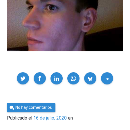
Compartir
Por
No hay comentarios
César
Publicado el
16 de julio, 2020
en
Tomé