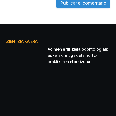
La
iniciativa,
organizada
por
la
Cátedra…
Otros
proyectos
ZIENTZIA KAIERA
Adimen artifiziala odontologian:
aukerak, mugak eta hortz-
praktikaren etorkizuna