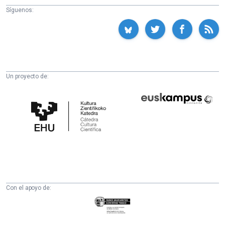
Síguenos:
Un proyecto de:
Cátedra
Euskampus
de
Fundazioa
Cultura
Científica
de
la
UPV/EHU
Con el apoyo de:
Eusko
Jaurlaritza