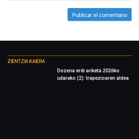
de
octubre.
La
iniciativa,
organizada
por
la
Cátedra…
Otros
proyectos
ZIENTZIA KAIERA
Dozena erdi ariketa 2026ko
udarako (2): trapezioaren aldea