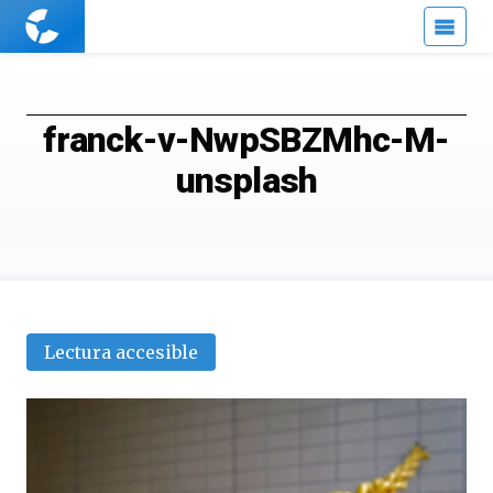
Cuaderno
de
Cultura
Científica
franck-v-NwpSBZMhc-M-
unsplash
Lectura accesible