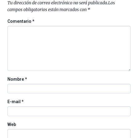
Tu dirección de correo electrónico no será publicada.
Los
(BZP),
campos obligatorios están marcados con
*
un
festival
Comentario
*
que
llenará
la
ciudad
de
monólogos,
exposiciones,
conferencias,
docufórums
Nombre
*
y
espectáculos
de
ciencia
E-mail
*
del
16
de
septiembre
Web
al
4