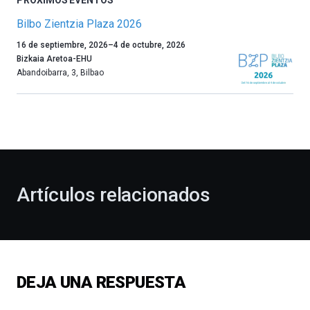
PRÓXIMOS EVENTOS
Bilbo Zientzia Plaza 2026
Un
16 de septiembre, 2026
–
4 de octubre, 2026
año
Bizkaia Aretoa-EHU
más,
Abandoibarra, 3
,
Bilbao
Bilbao
dará
la
bienvenida
al
otoño
con
la
Artículos relacionados
celebración
de
la
novena
edición
de
DEJA UNA RESPUESTA
Bilbo
Zientzia
Plaza