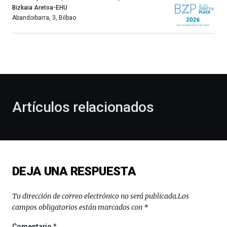
año
Bizkaia Aretoa-EHU
más,
Abandoibarra, 3
,
Bilbao
Bilbao
dará
la
bienvenida
al
otoño
con
la
Artículos relacionados
celebración
de
la
novena
edición
de
DEJA UNA RESPUESTA
Bilbo
Zientzia
Plaza
Tu dirección de correo electrónico no será publicada.
Los
(BZP),
campos obligatorios están marcados con
*
un
festival
Comentario
*