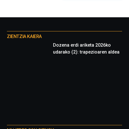
organizada
por
la
Cátedra…
Otros
proyectos
ZIENTZIA KAIERA
Dozena erdi ariketa 2026ko
udarako (2): trapezioaren aldea