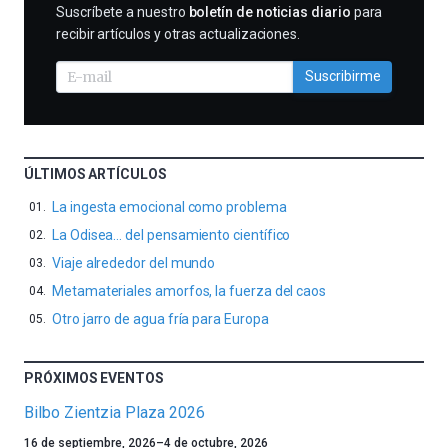
SUSCRIBIRME
Suscríbete a nuestro
boletín de noticias diario
para
recibir artículos y otras actualizaciones.
Suscribirme
ÚLTIMOS ARTÍCULOS
La ingesta emocional como problema
La Odisea… del pensamiento científico
Viaje alrededor del mundo
Metamateriales amorfos, la fuerza del caos
Otro jarro de agua fría para Europa
PRÓXIMOS EVENTOS
Bilbo Zientzia Plaza 2026
Un
16 de septiembre, 2026
–
4 de octubre, 2026