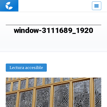
Cuaderno
de
Cultura
Científica
window-3111689_1920
Lectura accesible