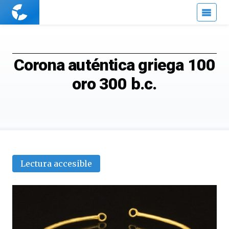
Cuaderno
de
Cultura
Científica
Corona auténtica griega 100
oro 300 b.c.
Lectura accesible