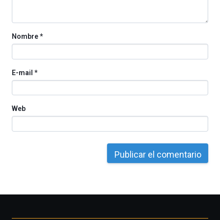
de
octubre.
La
iniciativa,
Nombre
*
organizada
por
la
Cátedra…
E-mail
*
Web
Otros