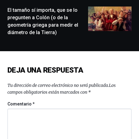
(BZP),
El tamaño sí importa, que se lo
un
festival
pregunten a Colón (o de la
que
geometría griega para medir el
llenará
diámetro de la Tierra)
la
ciudad
de
monólogos,
exposiciones,
conferencias,
DEJA UNA RESPUESTA
docufórums
y
espectáculos
Tu dirección de correo electrónico no será publicada.
Los
de
campos obligatorios están marcados con
*
ciencia
del
Comentario
*
16
de
septiembre
al
4