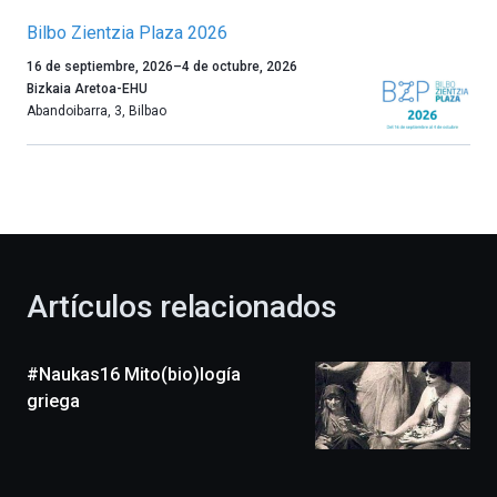
Bilbo Zientzia Plaza 2026
Un
16 de septiembre, 2026
–
4 de octubre, 2026
año
Bizkaia Aretoa-EHU
más,
Abandoibarra, 3
,
Bilbao
Bilbao
dará
la
bienvenida
al
otoño
con
la
Artículos relacionados
celebración
de
la
#Naukas16 Mito(bio)logía
novena
edición
griega
de
Bilbo
Zientzia
Plaza