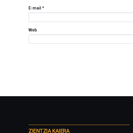
E-mail
*
Web
Otros
proyectos
ZIENTZIA KAIERA