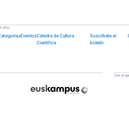
 sitio:
Categorías
Eventos
Cátedra de Cultura
Suscríbete al
Científica
boletín
Con el ap
Euskampus
Fundazioa