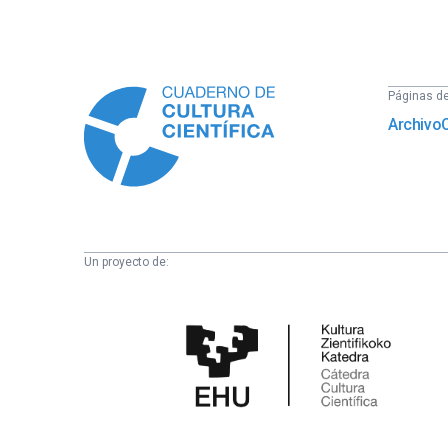
Información
Páginas del
Archivo
Un proyecto de:
Cátedra
de
Cultura
Científica
de
la
UPV/EHU