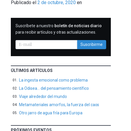
Publicado el
2 de octubre, 2020
en
Tomé
SUSCRIBIRME
Suscríbete a nuestro
boletín de noticias diario
para recibir artículos y otras actualizaciones.
Suscribirme
ÚLTIMOS ARTÍCULOS
La ingesta emocional como problema
La Odisea… del pensamiento científico
Viaje alrededor del mundo
Metamateriales amorfos, la fuerza del caos
Otro jarro de agua fría para Europa
PRÓXIMOS EVENTOS