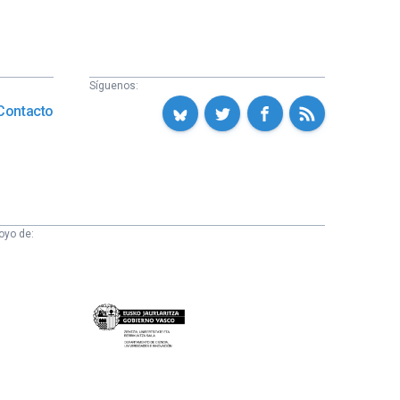
Síguenos:
Contacto
oyo de:
Eusko
Jaurlaritza
-
Zientzia,
Unibertsitate