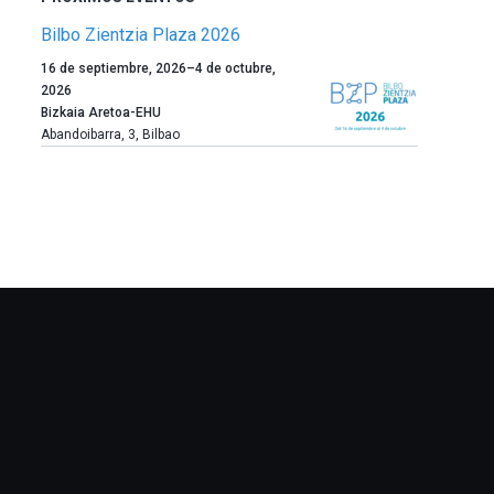
Bilbo Zientzia Plaza 2026
Un
16 de septiembre, 2026
–
4 de octubre,
año
2026
más,
Bizkaia Aretoa-EHU
Bilbao
Abandoibarra, 3
,
Bilbao
dará
la
bienvenida
al
otoño
con
la
celebración
de
la
novena
edición
de
Bilbo
Zientzia
Plaza