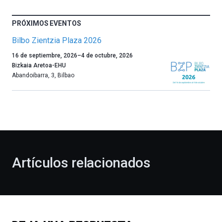
PRÓXIMOS EVENTOS
Bilbo Zientzia Plaza 2026
Un
16 de septiembre, 2026
–
4 de octubre, 2026
año
Bizkaia Aretoa-EHU
más,
Abandoibarra, 3
,
Bilbao
Bilbao
dará
la
bienvenida
al
otoño
con
la
Artículos relacionados
celebración
de
la
novena
edición
de