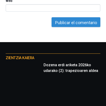
Web
al
4
de
octubre.
La
iniciativa,
organizada
por
la
Cátedra…
Otros
proyectos
ZIENTZIA KAIERA
Dozena erdi ariketa 2026ko
udarako (2): trapezioaren aldea