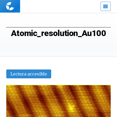
Cuaderno
de
Cultura
Científica
Atomic_resolution_Au100
Lectura accesible