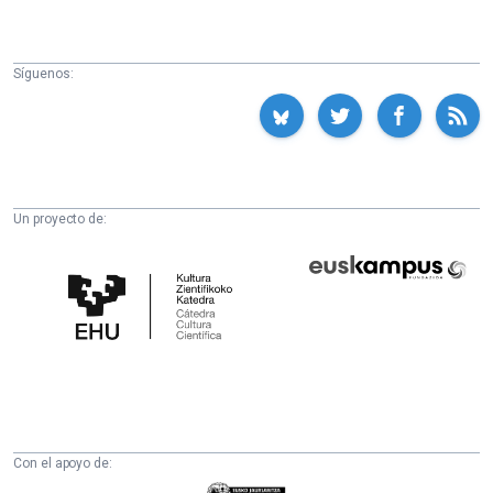
Síguenos:
Un proyecto de:
Cátedra
Euskampus
de
Fundazioa
Cultura
Científica
de
la
UPV/EHU
Con el apoyo de: