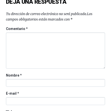
DEJA UNA RESPUESTA
Bilbo
Zientzia
Plaza
Tu dirección de correo electrónico no será publicada.
Los
(BZP),
campos obligatorios están marcados con
*
un
festival
Comentario
*
que
llenará
la
ciudad
de
monólogos,
exposiciones,
conferencias,
docufórums
Nombre
*
y
espectáculos
de
ciencia
E-mail
*
del
16
de
septiembre