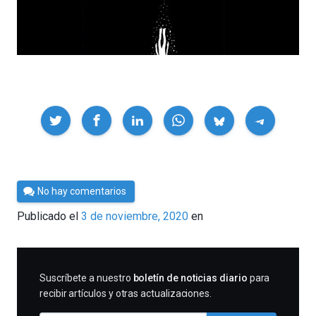
Compartir
Por
No hay comentarios
Cultura
Publicado el
3 de noviembre, 2020
en
Cientifica
SUSCRIBIRME
Suscríbete a nuestro
boletín de noticias diario
para
recibir artículos y otras actualizaciones.