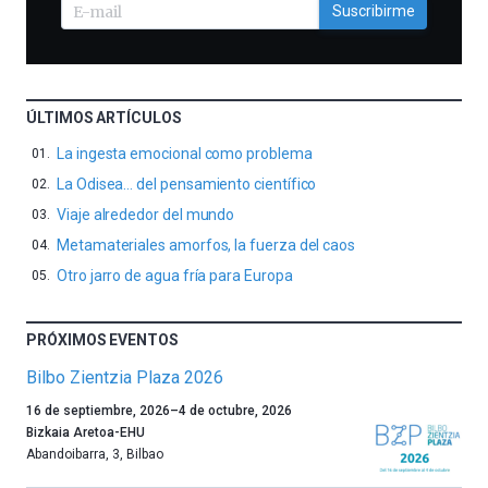
Suscribirme
ÚLTIMOS ARTÍCULOS
La ingesta emocional como problema
La Odisea… del pensamiento científico
Viaje alrededor del mundo
Metamateriales amorfos, la fuerza del caos
Otro jarro de agua fría para Europa
PRÓXIMOS EVENTOS
Bilbo Zientzia Plaza 2026
Un
16 de septiembre, 2026
–
4 de octubre, 2026
año
Bizkaia Aretoa-EHU
más,
Abandoibarra, 3
,
Bilbao
Bilbao