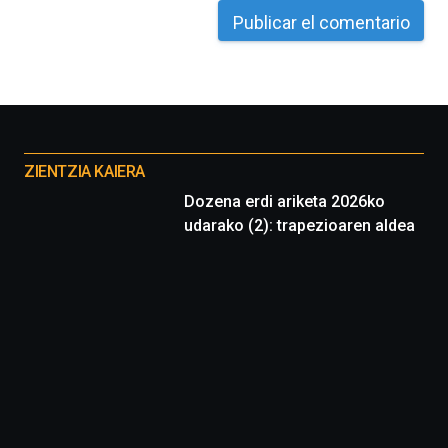
Cátedra…
Otros
proyectos
ZIENTZIA KAIERA
Dozena erdi ariketa 2026ko
udarako (2): trapezioaren aldea