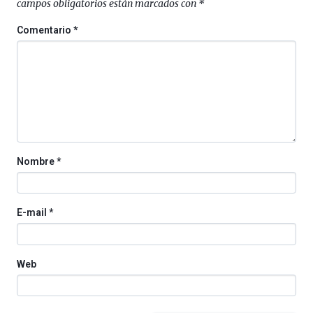
campos obligatorios están marcados con
*
de
monólogos,
Comentario
*
exposiciones,
conferencias,
docufórums
y
espectáculos
de
ciencia
del
16
Nombre
*
de
septiembre
al
4
E-mail
*
de
octubre.
La
Web
iniciativa,
organizada
por
la