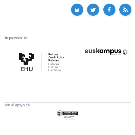
Un proyecto de:
Cátedra
Euskampus
de
Fundazioa
Cultura
Científica
de
la
UPV/EHU
Con el apoyo de:
Eusko
Jaurlaritza
-