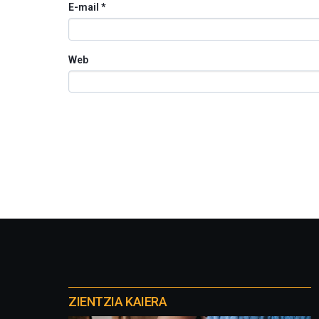
E-mail
*
Web
Otros
proyectos
ZIENTZIA KAIERA