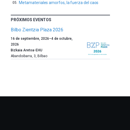
Metamateriales amorfos, la fuerza del caos
PRÓXIMOS EVENTOS
Bilbo Zientzia Plaza 2026
Un
16 de septiembre, 2026
–
4 de octubre,
año
2026
más,
Bizkaia Aretoa-EHU
Bilbao
Abandoibarra, 3
,
Bilbao
dará
la
bienvenida
al
otoño
con
la
celebración
de
la
novena
edición