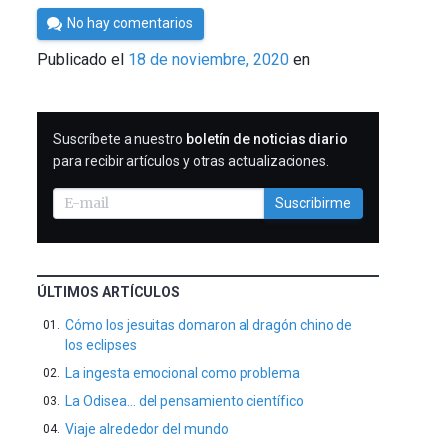
Por
No hay comentarios
Cultura
Publicado el
18 de noviembre, 2020
en
Cientifica
SUSCRIBIRME
Suscríbete a nuestro
boletín de noticias diario
para recibir artículos y otras actualizaciones.
Suscribirme
ÚLTIMOS ARTÍCULOS
Cómo los jesuitas domaron al dragón chino de
los eclipses
La ingesta emocional como problema
La Odisea… del pensamiento científico
Viaje alrededor del mundo