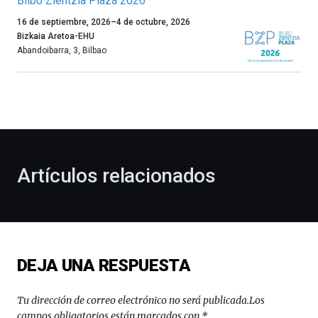
Bilbo Zientzia Plaza 2026
Un
16 de septiembre, 2026
–
4 de octubre, 2026
año
Bizkaia Aretoa-EHU
más,
Abandoibarra, 3
,
Bilbao
Bilbao
dará
la
bienvenida
al
otoño
con
la
Artículos relacionados
celebración
de
la
novena
edición
de
DEJA UNA RESPUESTA
Bilbo
Zientzia
Plaza
Tu dirección de correo electrónico no será publicada.
Los
(BZP),
campos obligatorios están marcados con
*