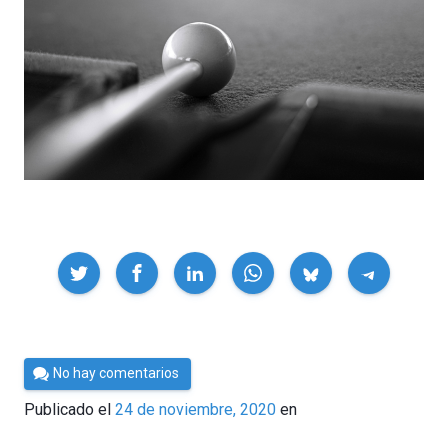
Compartir
Por
No hay comentarios
César
Publicado el
24 de noviembre, 2020
en
Tomé