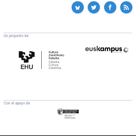
Un proyecto de:
Cátedra
Euskampus
de
Fundazioa
Cultura
Científica
de
la
UPV/EHU
Con el apoyo de:
Eusko
Jaurlaritza
-
Zientzia,