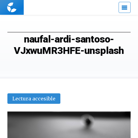
Cuaderno
de
Cultura
Científica
naufal-ardi-santoso-
VJxwuMR3HFE-unsplash
Lectura accesible