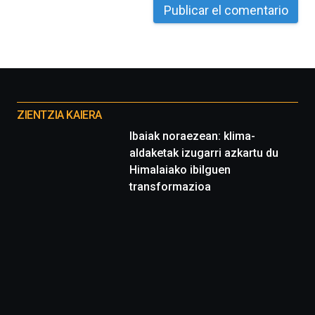
La
iniciativa,
organizada
por
la
Cátedra…
Otros
proyectos
ZIENTZIA KAIERA
Ibaiak noraezean: klima-
aldaketak izugarri azkartu du
Himalaiako ibilguen
transformazioa