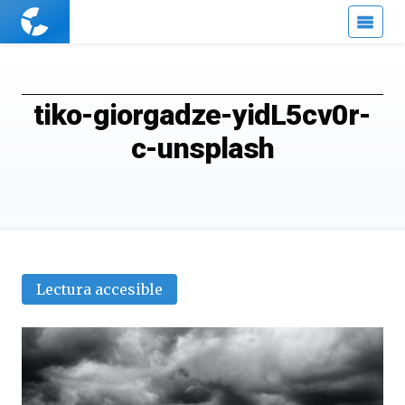
Cuaderno
de
Cultura
Científica
tiko-giorgadze-yidL5cv0r-
c-unsplash
Lectura accesible