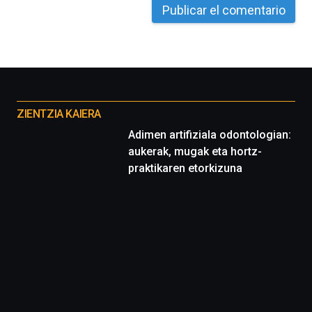
La
iniciativa,
organizada
por
la
Cátedra…
Otros
proyectos
ZIENTZIA KAIERA
Adimen artifiziala odontologian:
aukerak, mugak eta hortz-
praktikaren etorkizuna