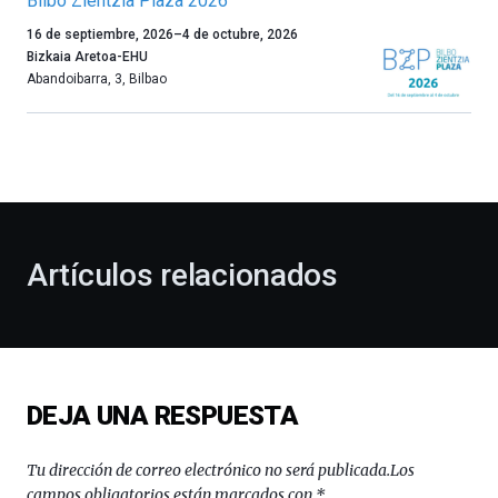
Bilbo Zientzia Plaza 2026
Un
16 de septiembre, 2026
–
4 de octubre, 2026
año
Bizkaia Aretoa-EHU
más,
Abandoibarra, 3
,
Bilbao
Bilbao
dará
la
bienvenida
al
otoño
con
la
Artículos relacionados
celebración
de
la
novena
edición
de
DEJA UNA RESPUESTA
Bilbo
Zientzia
Plaza
Tu dirección de correo electrónico no será publicada.
Los
(BZP),
campos obligatorios están marcados con
*