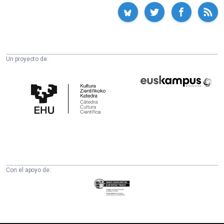
Un proyecto de:
Cátedra
Euskampus
de
Fundazioa
Cultura
Científica
de
la
UPV/EHU
Con el apoyo de:
Eusko
Jaurlaritza
-
Zientzia,