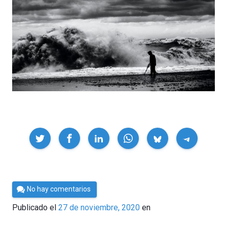
Compartir
Por
No hay comentarios
César
Publicado el
27 de noviembre, 2020
en
Tomé