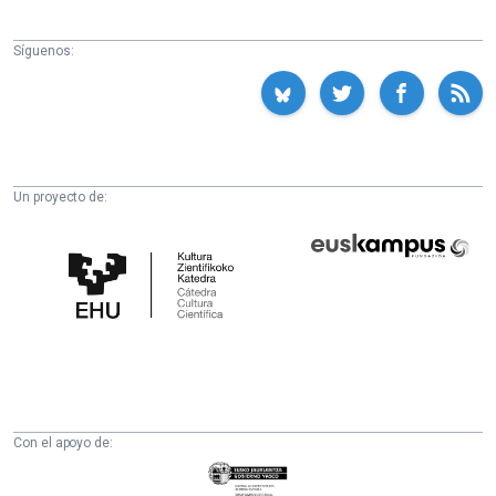
Síguenos:
Un proyecto de:
Cátedra
Euskampus
de
Fundazioa
Cultura
Científica
de
la
UPV/EHU
Con el apoyo de:
Eusko