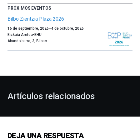
PRÓXIMOS EVENTOS
Bilbo Zientzia Plaza 2026
Un
16 de septiembre, 2026
–
4 de octubre, 2026
año
Bizkaia Aretoa-EHU
más,
Abandoibarra, 3
,
Bilbao
Bilbao
dará
la
bienvenida
al
otoño
con
la
Artículos relacionados
celebración
de
la
novena
edición
de
DEJA UNA RESPUESTA
Bilbo