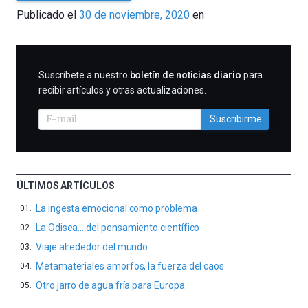
César
Publicado el
30 de noviembre, 2020
en
Tomé
SUSCRIBIRME
Suscríbete a nuestro
boletín de noticias diario
para
recibir artículos y otras actualizaciones.
Suscribirme
ÚLTIMOS ARTÍCULOS
La ingesta emocional como problema
La Odisea… del pensamiento científico
Viaje alrededor del mundo
Metamateriales amorfos, la fuerza del caos
Otro jarro de agua fría para Europa