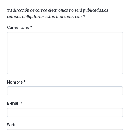
Zientzia
Plaza
Tu dirección de correo electrónico no será publicada.
Los
(BZP),
campos obligatorios están marcados con
*
un
festival
Comentario
*
que
llenará
la
ciudad
de
monólogos,
exposiciones,
conferencias,
docufórums
Nombre
*
y
espectáculos
de
ciencia
E-mail
*
del
16
de
septiembre
Web
al