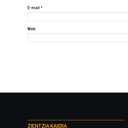
E-mail
*
Web
Otros
proyectos
ZIENTZIA KAIERA