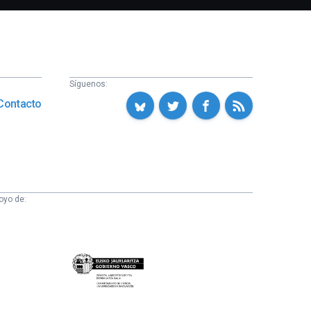
Síguenos:
Contacto
oyo de:
Eusko
Jaurlaritza
-
Zientzia,