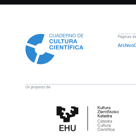
Información
Páginas del
Archivo
Un proyecto de:
Cátedra
de
Cultura
Científica
de
la