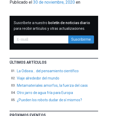
Publicado el
30 de noviembre, 2020
en
Tomé
SUSCRIBIRME
Suscríbete a nuestro
boletín de noticias diario
para recibir artículos y otras actualizaciones.
Suscribirme
ÚLTIMOS ARTÍCULOS
La Odisea… del pensamiento científico
Viaje alrededor del mundo
Metamateriales amorfos, la fuerza del caos
Otro jarro de agua fría para Europa
¿Pueden los robots dudar de sí mismos?
PRÓXIMOS EVENTOS