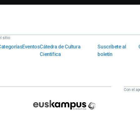
 sitio:
Categorías
Eventos
Cátedra de Cultura
Suscríbete al
Científica
boletín
Con el ap
Euskampus
Fundazioa