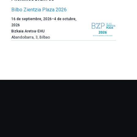
Bilbo Zientzia Plaza 2026
Un
16 de septiembre, 2026
–
4 de octubre,
año
2026
más,
Bizkaia Aretoa-EHU
Bilbao
Abandoibarra, 3
,
Bilbao
dará
la
bienvenida
al
otoño
con
la
celebración
de
la
novena
edición
de
Bilbo
Zientzia
Plaza