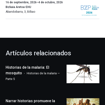
Un
16 de septiembre, 2026
–
4 de octubre, 2026
año
Bizkaia Aretoa-EHU
más,
Abandoibarra, 3
,
Bilbao
Bilbao
dará
la
bienvenida
al
otoño
con
la
Artículos relacionados
celebración
de
la
Historias de la malaria: El
novena
edición
mosquito
Historias de la malaria —
de
Parte 5
Bilbo
Zientzia
Plaza
(BZP),
Narrar historias promueve la
un