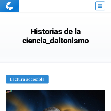
Cuaderno
de
Cultura
Científica
Historias de la
ciencia_daltonismo
Lectura accesible