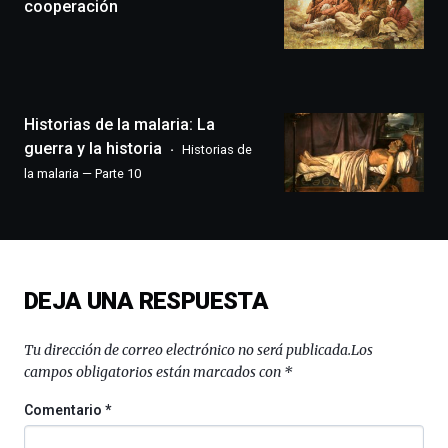
festival
cooperación
que
llenará
la
ciudad
de
monólogos,
Historias de la malaria: La
exposiciones,
guerra y la historia
Historias de
conferencias,
la malaria — Parte 10
docufórums
y
espectáculos
de
ciencia
del
DEJA UNA RESPUESTA
16
de
septiembre
Tu dirección de correo electrónico no será publicada.
Los
al
campos obligatorios están marcados con
*
4
de
Comentario
*
octubre.
La