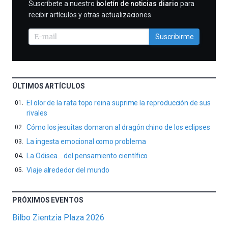
SUSCRIBIRME
Suscríbete a nuestro
boletín de noticias diario
para
recibir artículos y otras actualizaciones.
Suscribirme
ÚLTIMOS ARTÍCULOS
El olor de la rata topo reina suprime la reproducción de sus
rivales
Cómo los jesuitas domaron al dragón chino de los eclipses
La ingesta emocional como problema
La Odisea… del pensamiento científico
Viaje alrededor del mundo
PRÓXIMOS EVENTOS
Bilbo Zientzia Plaza 2026