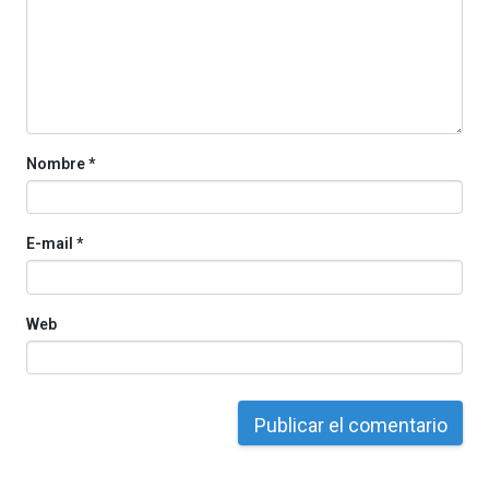
iniciativa,
organizada
por
la
Cátedra…
Nombre
*
E-mail
*
Web