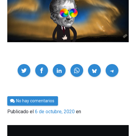
Compartir
Por
No hay comentarios
César
Publicado el
6 de octubre, 2020
en
Tomé