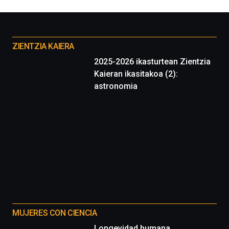
Otros
proyectos
ZIENTZIA KAIERA
2025-2026 ikasturtean Zientzia
Kaieran ikasitakoa (2):
astronomia
MUJERES CON CIENCIA
Longevidad humana