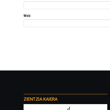
Web
Otros
proyectos
ZIENTZIA KAIERA