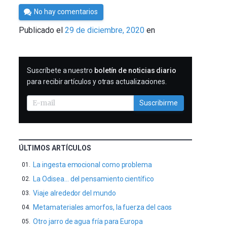
Por
No hay comentarios
Cultura
Publicado el
29 de diciembre, 2020
en
Cientifica
SUSCRIBIRME
Suscríbete a nuestro
boletín de noticias diario
para recibir artículos y otras actualizaciones.
Suscribirme
ÚLTIMOS ARTÍCULOS
La ingesta emocional como problema
La Odisea… del pensamiento científico
Viaje alrededor del mundo
Metamateriales amorfos, la fuerza del caos
Otro jarro de agua fría para Europa