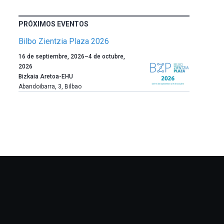
PRÓXIMOS EVENTOS
Bilbo Zientzia Plaza 2026
Un
16 de septiembre, 2026
–
4 de octubre,
año
2026
más,
Bizkaia Aretoa-EHU
Bilbao
Abandoibarra, 3
,
Bilbao
dará
la
bienvenida
al
otoño
con
la
celebración
de
la
novena
edición
de