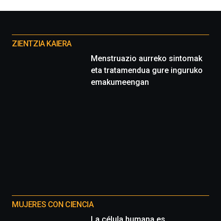
la
Cátedra…
Otros
proyectos
ZIENTZIA KAIERA
Menstruazio aurreko sintomak
eta tratamendua gure inguruko
emakumeengan
MUJERES CON CIENCIA
La célula humana es