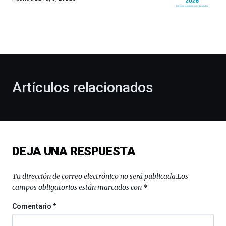
Bilbao
dará
la
bienvenida
al
otoño
con
la
Artículos relacionados
celebración
de
la
novena
edición
de
DEJA UNA RESPUESTA
Bilbo
Zientzia
Plaza
Tu dirección de correo electrónico no será publicada.
Los
(BZP),
campos obligatorios están marcados con
*
un
festival
Comentario
*
que
llenará