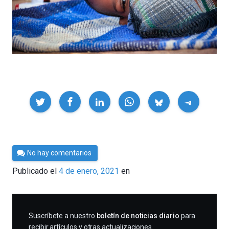
Compartir
Por
No hay comentarios
César
Publicado el
4 de enero, 2021
en
Tomé
SUSCRIBIRME
Suscríbete a nuestro
boletín de noticias diario
para
recibir artículos y otras actualizaciones.