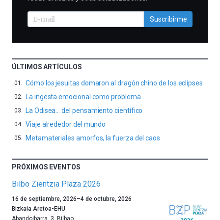
Suscribirme
ÚLTIMOS ARTÍCULOS
Cómo los jesuitas domaron al dragón chino de los eclipses
La ingesta emocional como problema
La Odisea… del pensamiento científico
Viaje alrededor del mundo
Metamateriales amorfos, la fuerza del caos
PRÓXIMOS EVENTOS
Bilbo Zientzia Plaza 2026
Un
16 de septiembre, 2026
–
4 de octubre, 2026
año
Bizkaia Aretoa-EHU
más,
Abandoibarra, 3
,
Bilbao